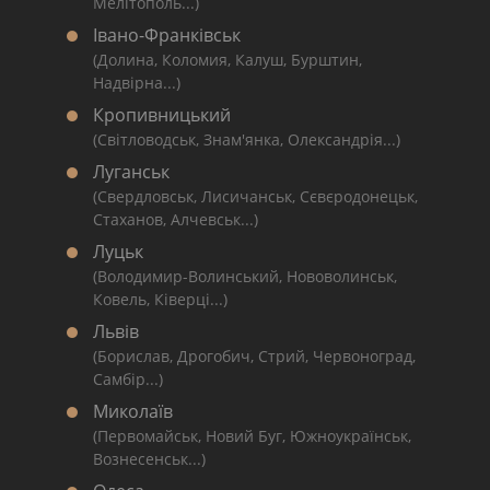
Мелітополь...)
Івано-Франківськ
(Долина, Коломия, Калуш, Бурштин,
Надвірна...)
Кропивницький
(Світловодськ, Знам'янка, Олександрія...)
Луганськ
(Свердловськ, Лисичанськ, Сєвєродонецьк,
Стаханов, Алчевськ...)
Луцьк
(Володимир-Волинський, Нововолинськ,
Ковель, Ківерці...)
Львів
(Борислав, Дрогобич, Стрий, Червоноград,
Самбір...)
Миколаїв
(Первомайськ, Новий Буг, Южноукраїнськ,
Вознесенськ...)