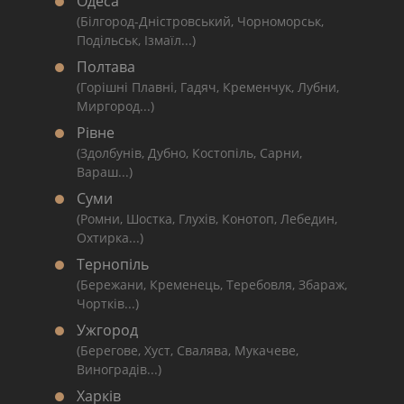
Одеса
(Білгород-Дністровський, Чорноморськ,
Подільськ, Ізмаїл...)
Полтава
(Горішні Плавні, Гадяч, Кременчук, Лубни,
Миргород...)
Рівне
(Здолбунів, Дубно, Костопіль, Сарни,
Вараш...)
Суми
(Ромни, Шостка, Глухів, Конотоп, Лебедин,
Охтирка...)
Тернопіль
(Бережани, Кременець, Теребовля, Збараж,
Чортків...)
Ужгород
(Берегове, Хуст, Свалява, Мукачеве,
Виноградів...)
Харків