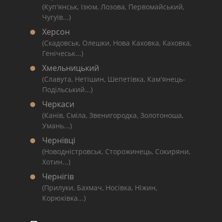
(Куп'янськ, Ізюм, Лозова, Первомайський,
Чугуїв...)
Херсон
(Скадовськ, Олешки, Нова Каховка, Каховка,
Генічеськ...)
Хмельницький
(Славута, Нетішин, Шепетівка, Кам'янець-
Подільський...)
Черкаси
(Канів, Сміла, Звенигородка, Золотоноша,
Умань...)
Чернівці
(Новодністровськ, Сторожинець, Сокиряни,
Хотин...)
Чернігів
(Прилуки, Бахмач, Носівка, Ніжин,
Корюківка...)