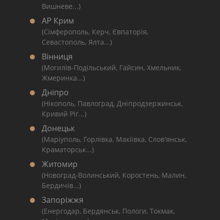
Вишневе...)
АР Крим
(Сімферополь, Керч, Євпаторія,
Севастополь, Ялта...)
Вінниця
(Могилів-Подільський, Гайсин, Хмельник,
Жмеринка...)
Дніпро
(Нікополь, Павлоград, Дніпродзержинськ,
Кривий Ріг...)
Донецьк
(Маріуполь, Горлівка, Макіївка, Слов'янськ,
Краматорськ...)
Житомир
(Новоград-Волинський, Коростень, Малин,
Бердичів...)
Запоріжжя
(Енергодар, Бердянськ, Пологи, Токмак,