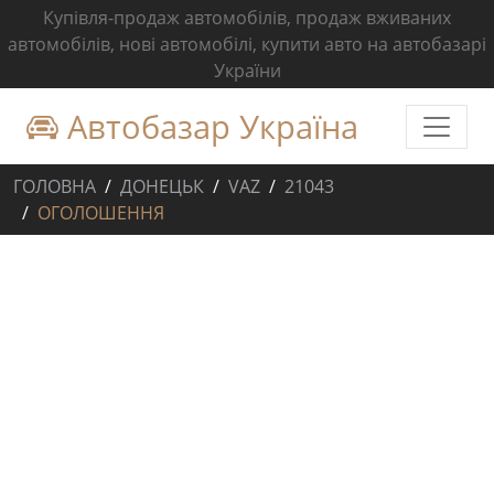
Купівля-продаж автомобілів, продаж вживаних
автомобілів, нові автомобілі, купити авто на автобазарі
України
Автобазар Україна
ГОЛОВНА
ДОНЕЦЬК
VAZ
21043
ОГОЛОШЕННЯ