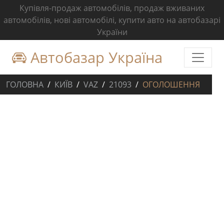
Купівля-продаж автомобілів, продаж вживаних
автомобілів, нові автомобілі, купити авто на автобазарі
України
Автобазар Україна
ГОЛОВНА
КИЇВ
VAZ
21093
ОГОЛОШЕННЯ