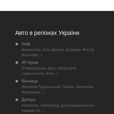
Авто в регіонах України
Київ
(Бориспіль, Біла Церква, Бровари, Фастів,
Вишневе...)
АР Крим
(Сімферополь, Керч, Євпаторія,
Севастополь, Ялта...)
Вінниця
(Могилів-Подільський, Гайсин, Хмельник,
Жмеринка...)
Дніпро
(Нікополь, Павлоград, Дніпродзержинськ,
Кривий Ріг...)