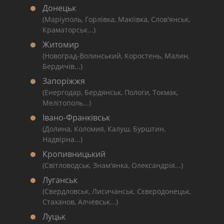
Донецьк
(Маріуполь, Горлівка, Макіївка, Слов'янськ,
Краматорськ...)
Житомир
(Новоград-Волинський, Коростень, Малин,
Бердичів...)
Запоріжжя
(Енергодар, Бердянськ, Пологи, Токмак,
Мелітополь...)
Івано-Франківськ
(Долина, Коломия, Калуш, Бурштин,
Надвірна...)
Кропивницький
(Світловодськ, Знам'янка, Олександрія...)
Луганськ
(Свердловськ, Лисичанськ, Сєвєродонецьк,
Стаханов, Алчевськ...)
Луцьк