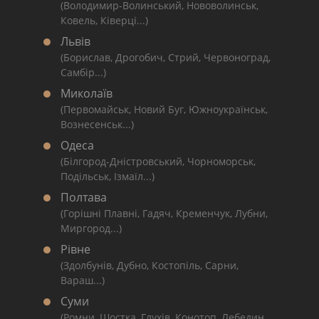
(Володимир-Волинський, Нововолинськ,
Ковель, Ківерці...)
Львів
(Борислав, Дрогобич, Стрий, Червоноград,
Самбір...)
Миколаїв
(Первомайськ, Новий Буг, Южноукраїнськ,
Вознесенськ...)
Одеса
(Білгород-Дністровський, Чорноморськ,
Подільськ, Ізмаїл...)
Полтава
(Горішні Плавні, Гадяч, Кременчук, Лубни,
Миргород...)
Рівне
(Здолбунів, Дубно, Костопіль, Сарни,
Вараш...)
Суми
(Ромни, Шостка, Глухів, Конотоп, Лебедин,