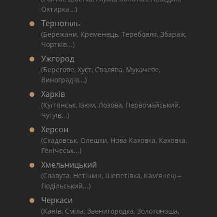
Охтирка...)
Тернопіль
(Бережани, Кременець, Теребовля, Збараж,
Чортків...)
Ужгород
(Берегове, Хуст, Свалява, Мукачеве,
Виноградів...)
Харків
(Куп'янськ, Ізюм, Лозова, Первомайський,
Чугуїв...)
Херсон
(Скадовськ, Олешки, Нова Каховка, Каховка,
Генічеськ...)
Хмельницький
(Славута, Нетішин, Шепетівка, Кам'янець-
Подільський...)
Черкаси
(Канів, Сміла, Звенигородка, Золотоноша,