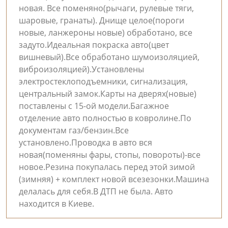
новая. Все поменяно(рычаги, рулевые тяги,
шаровые, гранаты). Днище целое(пороги
новые, ланжероны новые) обработано, все
задуто.Идеальная покраска авто(цвет
вишневый).Все обработано шумоизоляцией,
виброизоляцией).Установлены
электростеклоподъемники, сигнализация,
центральный замок.Карты на дверях(новые)
поставлены с 15-ой модели.Багажное
отделение авто полностью в ковролине.По
документам газ/бензин.Все
установлено.Проводка в авто вся
новая(поменяны фары, стопы, повороты)-все
новое.Резина покупалась перед этой зимой
(зимняя) + комплект новой всезезонки.Машина
делалась для себя.В ДТП не была. Авто
находится в Киеве.