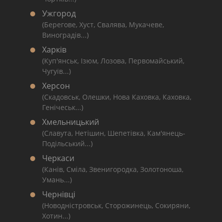
Ужгород
(Берегове, Хуст, Свалява, Мукачеве,
Виноградів...)
Харків
(Куп'янськ, Ізюм, Лозова, Первомайський,
Чугуїв...)
Херсон
(Скадовськ, Олешки, Нова Каховка, Каховка,
Генічеськ...)
Хмельницький
(Славута, Нетішин, Шепетівка, Кам'янець-
Подільський...)
Черкаси
(Канів, Сміла, Звенигородка, Золотоноша,
Умань...)
Чернівці
(Новодністровськ, Сторожинець, Сокиряни,
Хотин...)