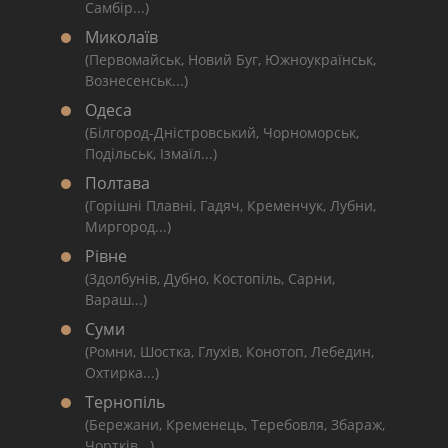
Самбір...)
Миколаїв
(Первомайськ, Новий Буг, Южноукраїнськ,
Вознесенськ...)
Одеса
(Білгород-Дністровський, Чорноморськ,
Подільськ, Ізмаїл...)
Полтава
(Горішні Плавні, Гадяч, Кременчук, Лубни,
Миргород...)
Рівне
(Здолбунів, Дубно, Костопіль, Сарни,
Вараш...)
Суми
(Ромни, Шостка, Глухів, Конотоп, Лебедин,
Охтирка...)
Тернопіль
(Бережани, Кременець, Теребовля, Збараж,
Чортків...)