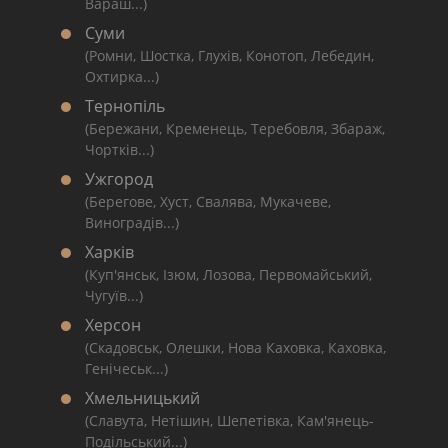
Вараш...)
Суми
(Ромни, Шостка, Глухів, Конотоп, Лебедин,
Охтирка...)
Тернопіль
(Бережани, Кременець, Теребовля, Збараж,
Чортків...)
Ужгород
(Берегове, Хуст, Свалява, Мукачеве,
Виноградів...)
Харків
(Куп'янськ, Ізюм, Лозова, Первомайський,
Чугуїв...)
Херсон
(Скадовськ, Олешки, Нова Каховка, Каховка,
Генічеськ...)
Хмельницький
(Славута, Нетішин, Шепетівка, Кам'янець-
Подільський...)