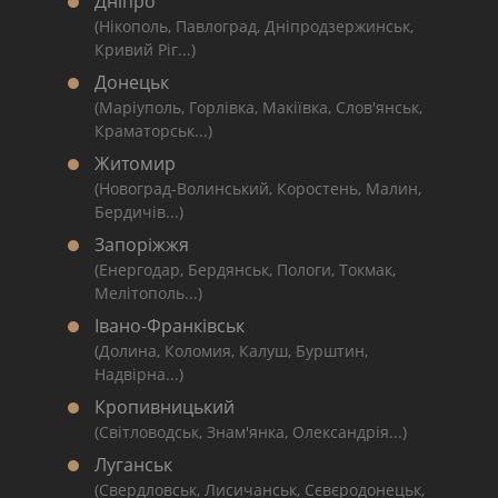
Дніпро
(Нікополь, Павлоград, Дніпродзержинськ,
Кривий Ріг...)
Донецьк
(Маріуполь, Горлівка, Макіївка, Слов'янськ,
Краматорськ...)
Житомир
(Новоград-Волинський, Коростень, Малин,
Бердичів...)
Запоріжжя
(Енергодар, Бердянськ, Пологи, Токмак,
Мелітополь...)
Івано-Франківськ
(Долина, Коломия, Калуш, Бурштин,
Надвірна...)
Кропивницький
(Світловодськ, Знам'янка, Олександрія...)
Луганськ
(Свердловськ, Лисичанськ, Сєвєродонецьк,