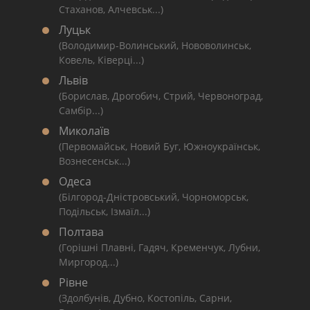
Стаханов, Алчевськ...)
Луцьк
(Володимир-Волинський, Нововолинськ,
Ковель, Ківерці...)
Львів
(Борислав, Дрогобич, Стрий, Червоноград,
Самбір...)
Миколаїв
(Первомайськ, Новий Буг, Южноукраїнськ,
Вознесенськ...)
Одеса
(Білгород-Дністровський, Чорноморськ,
Подільськ, Ізмаїл...)
Полтава
(Горішні Плавні, Гадяч, Кременчук, Лубни,
Миргород...)
Рівне
(Здолбунів, Дубно, Костопіль, Сарни,