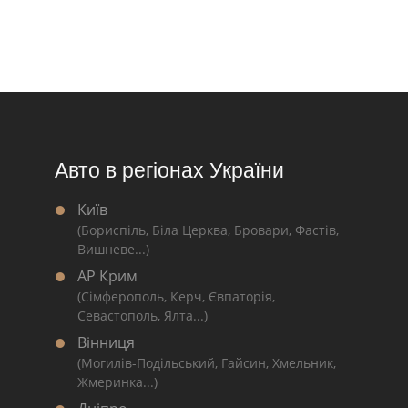
Авто в регіонах України
Київ
(Бориспіль, Біла Церква, Бровари, Фастів,
Вишневе...)
АР Крим
(Сімферополь, Керч, Євпаторія,
Севастополь, Ялта...)
Вінниця
(Могилів-Подільський, Гайсин, Хмельник,
Жмеринка...)