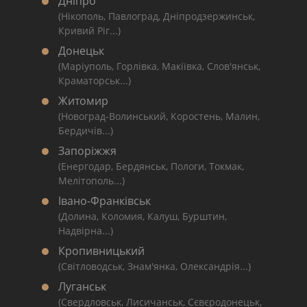
Дніпро
(Нікополь, Павлоград, Дніпродзержинськ,
Кривий Ріг...)
Донецьк
(Маріуполь, Горлівка, Макіївка, Слов'янськ,
Краматорськ...)
Житомир
(Новоград-Волинський, Коростень, Малин,
Бердичів...)
Запоріжжя
(Енергодар, Бердянськ, Пологи, Токмак,
Мелітополь...)
Івано-Франківськ
(Долина, Коломия, Калуш, Бурштин,
Надвірна...)
Кропивницький
(Світловодськ, Знам'янка, Олександрія...)
Луганськ
(Свердловськ, Лисичанськ, Сєвєродонецьк,