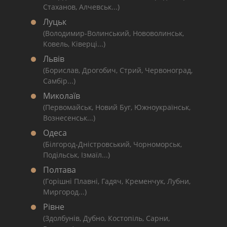
Стаханов, Алчевськ...)
Луцьк
(Володимир-Волинський, Нововолинськ,
Ковель, Ківерці...)
Львів
(Борислав, Дрогобич, Стрий, Червоноград,
Самбір...)
Миколаїв
(Первомайськ, Новий Буг, Южноукраїнськ,
Вознесенськ...)
Одеса
(Білгород-Дністровський, Чорноморськ,
Подільськ, Ізмаїл...)
Полтава
(Горішні Плавні, Гадяч, Кременчук, Лубни,
Миргород...)
Рівне
(Здолбунів, Дубно, Костопіль, Сарни,