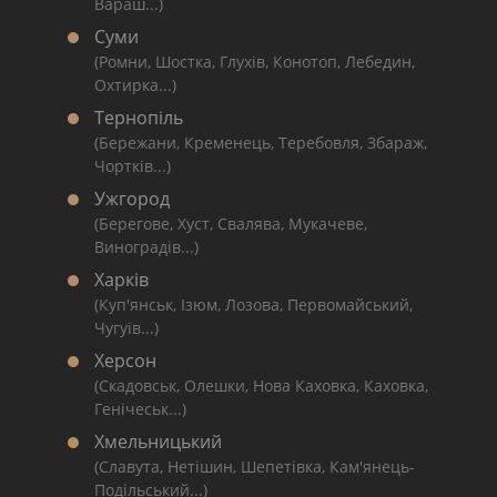
Вараш...)
Суми
(Ромни, Шостка, Глухів, Конотоп, Лебедин,
Охтирка...)
Тернопіль
(Бережани, Кременець, Теребовля, Збараж,
Чортків...)
Ужгород
(Берегове, Хуст, Свалява, Мукачеве,
Виноградів...)
Харків
(Куп'янськ, Ізюм, Лозова, Первомайський,
Чугуїв...)
Херсон
(Скадовськ, Олешки, Нова Каховка, Каховка,
Генічеськ...)
Хмельницький
(Славута, Нетішин, Шепетівка, Кам'янець-
Подільський...)