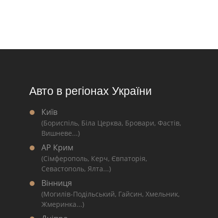
Авто в регіонах України
Київ
(Бориспіль, Біла Церква, Бровари, Фастів,
Вишневе...)
АР Крим
(Сімферополь, Керч, Євпаторія,
Севастополь, Ялта...)
Вінниця
(Могилів-Подільський, Гайсин, Хмельник,
Жмеринка...)