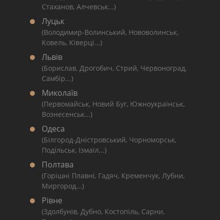
Стаханов, Алчевськ...)
Луцьк
(Володимир-Волинський, Нововолинськ,
Ковель, Ківерці...)
Львів
(Борислав, Дрогобич, Стрий, Червоноград,
Самбір...)
Миколаїв
(Первомайськ, Новий Буг, Южноукраїнськ,
Вознесенськ...)
Одеса
(Білгород-Дністровський, Чорноморськ,
Подільськ, Ізмаїл...)
Полтава
(Горішні Плавні, Гадяч, Кременчук, Лубни,
Миргород...)
Рівне
(Здолбунів, Дубно, Костопіль, Сарни,