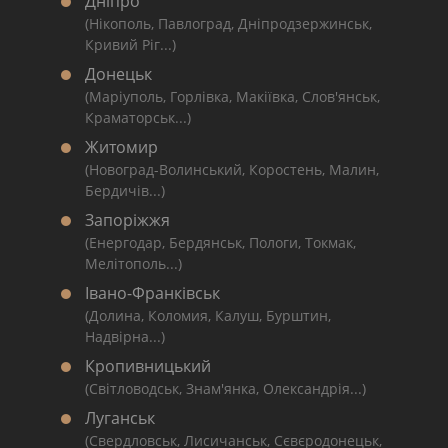
Дніпро
(Нікополь, Павлоград, Дніпродзержинськ,
Кривий Ріг...)
Донецьк
(Маріуполь, Горлівка, Макіївка, Слов'янськ,
Краматорськ...)
Житомир
(Новоград-Волинський, Коростень, Малин,
Бердичів...)
Запоріжжя
(Енергодар, Бердянськ, Пологи, Токмак,
Мелітополь...)
Івано-Франківськ
(Долина, Коломия, Калуш, Бурштин,
Надвірна...)
Кропивницький
(Світловодськ, Знам'янка, Олександрія...)
Луганськ
(Свердловськ, Лисичанськ, Сєвєродонецьк,