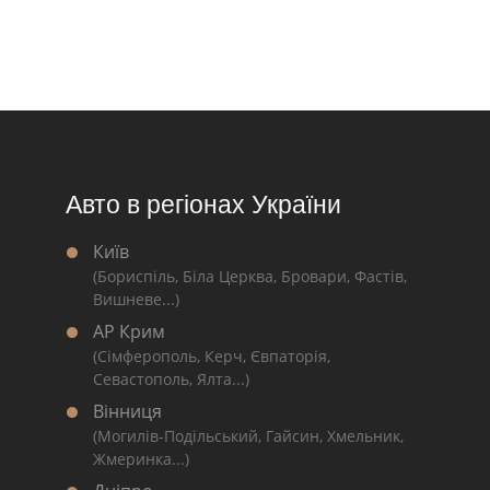
Авто в регіонах України
Київ
(Бориспіль, Біла Церква, Бровари, Фастів,
Вишневе...)
АР Крим
(Сімферополь, Керч, Євпаторія,
Севастополь, Ялта...)
Вінниця
(Могилів-Подільський, Гайсин, Хмельник,
Жмеринка...)