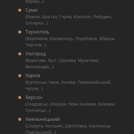
Вараш...)
Суми
(Ромни, Шостка, Глухів, Конотоп, Лебедин,
Охтирка...)
Тернопіль
(Бережани, Кременець, Теребовля, Збараж,
Чортків...)
Ужгород
(Берегове, Хуст, Свалява, Мукачеве,
Виноградів...)
Харків
(Куп'янськ, Ізюм, Лозова, Первомайський,
Чугуїв...)
Херсон
(Скадовськ, Олешки, Нова Каховка, Каховка,
Генічеськ...)
Хмельницький
(Славута, Нетішин, Шепетівка, Кам'янець-
Подільський...)