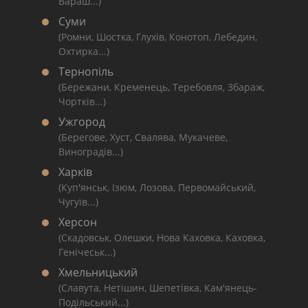
Вараш...)
Суми
(Ромни, Шостка, Глухів, Конотоп, Лебедин,
Охтирка...)
Тернопіль
(Бережани, Кременець, Теребовля, Збараж,
Чортків...)
Ужгород
(Берегове, Хуст, Свалява, Мукачеве,
Виноградів...)
Харків
(Куп'янськ, Ізюм, Лозова, Первомайський,
Чугуїв...)
Херсон
(Скадовськ, Олешки, Нова Каховка, Каховка,
Генічеськ...)
Хмельницький
(Славута, Нетішин, Шепетівка, Кам'янець-
Подільський...)