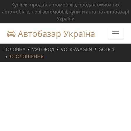
Купівля-продаж автомобілів, продаж вживаних
автомобілів, нові автомобілі, купити авто на автобазарі
України
Автобазар Україна
ГОЛОВНА
УЖГОРОД
VOLKSWAGEN
GOLF 4
ОГОЛОШЕННЯ