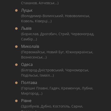
Стаханов, Алчевськ...)
Луцьк
(Володимир-Волинський, Нововолинськ,
Ковель, Ківерці...)
Львів
(Борислав, Дрогобич, Стрий, Червоноград,
Самбір...)
Миколаїв
(Первомайськ, Новий Буг, Южноукраїнськ,
Вознесенськ...)
Одеса
(Білгород-Дністровський, Чорноморськ,
Подільськ, Ізмаїл...)
Полтава
(Горішні Плавні, Гадяч, Кременчук, Лубни,
Миргород...)
Рівне
(Здолбунів, Дубно, Костопіль, Сарни,