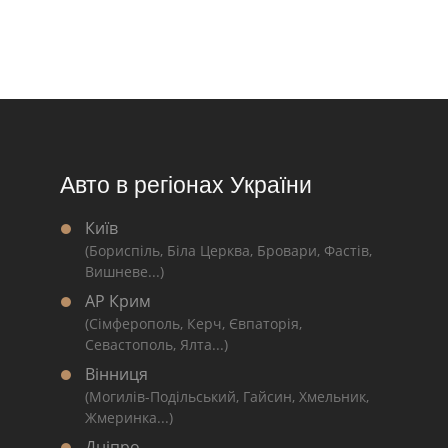
Авто в регіонах України
Київ
(Бориспіль, Біла Церква, Бровари, Фастів,
Вишневе...)
АР Крим
(Сімферополь, Керч, Євпаторія,
Севастополь, Ялта...)
Вінниця
(Могилів-Подільський, Гайсин, Хмельник,
Жмеринка...)
Дніпро