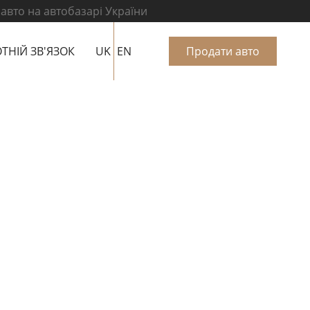
 авто на автобазарі України
ТНІЙ ЗВ'ЯЗОК
UK
EN
Продати авто