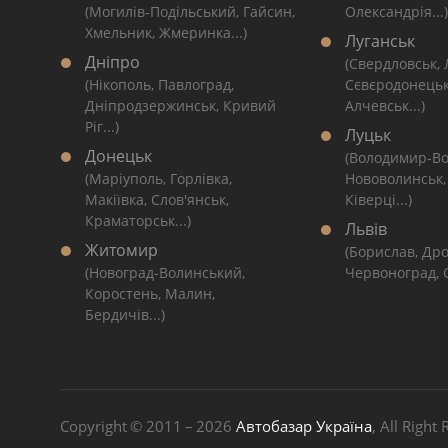
(Могилів-Подільський, Гайсин,
Олександрія...)
Хмельник, Жмеринка...)
Луганськ
Дніпро
(Свердловськ,
(Нікополь, Павлоград,
Сєвєродонецьк
Дніпродзержинськ, Кривий
Алчевськ...)
Ріг...)
Луцьк
Донецьк
(Володимир-Во
(Маріуполь, Горлівка,
Нововолинськ,
Макіївка, Слов'янськ,
Ківерці...)
Краматорськ...)
Львів
Житомир
(Борислав, Дро
(Новоград-Волинський,
Червоноград, С
Коростень, Малин,
Бердичів...)
Copyright © 2011 – 2026
Автобазар Україна
, All Right