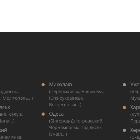
Миколаїв
Ужг
рдянськ,
(Первомайськ, Новий Буг,
(Бер
, Мелітополь...)
Южноукраїнськ,
Мука
Вознесенськ...)
вськ
Хар
Одеса
мия, Калуш,
(Куп
рна...)
(Білгород-Дністровський,
Перв
Чорноморськ, Подільськ,
кий
Хер
Ізмаїл...)
 Знам'янка,
(Ска