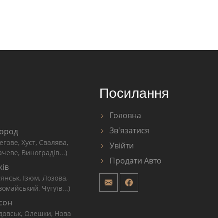
Посилання
Головна
Зв'язатися
ород
егове, Хуст, Свалява,
Увійти
чеве, Виноградів...)
Продати Авто
ків
'янськ, Ізюм, Лозова,
омайський, Чугуїв...)
сон
довськ, Олешки, Нова