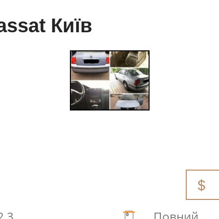
ssat Київ
2.3
Повний