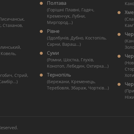
Полтава
Кахо
(Горішні Плавні, Гадяч,
Хме
Кременчук, Лубни,
 Лисичанськ,
(Сла
Миргород...)
, Стаханов,
Кам'
Рівне
Чер
(Здолбунів, Дубно, Костопіль,
(Кан
Сарни, Вараш...)
линський,
Золо
Суми
 Ковель,
Чер
(Ромни, Шостка, Глухів,
(Нов
Конотоп, Лебедин, Охтирка...)
Сто
Тернопіль
гобич, Стрий,
Хоти
амбір...)
(Бережани, Кременець,
Чер
Теребовля, Збараж, Чортків...)
(При
Ніжи
 Reserved.