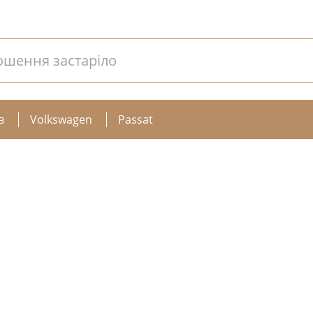
ошення застаріло
в
Volkswagen
Passat