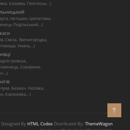
вка, Каховка, Генічеськ...)
льницький
вута, Нетішин, Шепетівка,
янець-Подільський...)
каси
ів, Сміла, Звенигородка,
тоноша, Умань...)
нівці
одністровськ,
рожинець, Сокиряни,
н...)
нігів
луки, Бахмач, Носівка,
н, Корюківка...)
Designed By
HTML Codex
Distributed By:
ThemeWagon