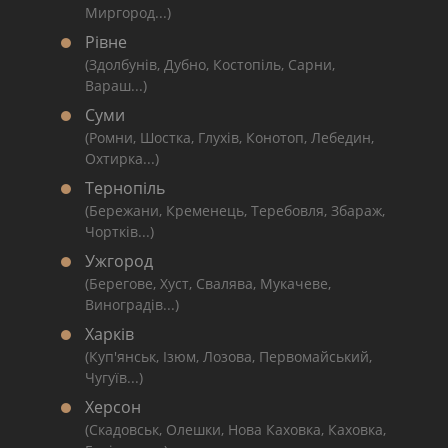
Миргород...)
Рівне
(Здолбунів, Дубно, Костопіль, Сарни,
Вараш...)
Суми
(Ромни, Шостка, Глухів, Конотоп, Лебедин,
Охтирка...)
Тернопіль
(Бережани, Кременець, Теребовля, Збараж,
Чортків...)
Ужгород
(Берегове, Хуст, Свалява, Мукачеве,
Виноградів...)
Харків
(Куп'янськ, Ізюм, Лозова, Первомайський,
Чугуїв...)
Херсон
(Скадовськ, Олешки, Нова Каховка, Каховка,