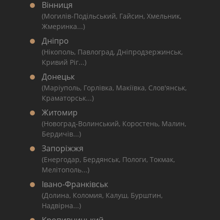
Вінниця
(Могилів-Подільський, Гайсин, Хмельник,
Жмеринка...)
Дніпро
(Нікополь, Павлоград, Дніпродзержинськ,
Кривий Ріг...)
Донецьк
(Маріуполь, Горлівка, Макіївка, Слов'янськ,
Краматорськ...)
Житомир
(Новоград-Волинський, Коростень, Малин,
Бердичів...)
Запоріжжя
(Енергодар, Бердянськ, Пологи, Токмак,
Мелітополь...)
Івано-Франківськ
(Долина, Коломия, Калуш, Бурштин,
Надвірна...)