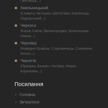
Генічеськ...)
Хмельницький
(Славута, Нетішин, Шепетівка, Кам'янець-
Подільський...)
Черкаси
(Канів, Сміла, Звенигородка, Золотоноша,
Умань...)
Чернівці
(Новодністровськ, Сторожинець, Сокиряни,
Хотин...)
Чернігів
(Прилуки, Бахмач, Носівка, Ніжин,
Корюківка...)
Посилання
Головна
Зв'язатися