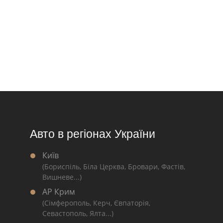
Авто в регіонах України
Київ
(Бориспіль, Біла Церква, Бровари, Фастів,
Вишневе...)
АР Крим
(Сімферополь, Керч, Євпаторія,
Севастополь, Ялта...)