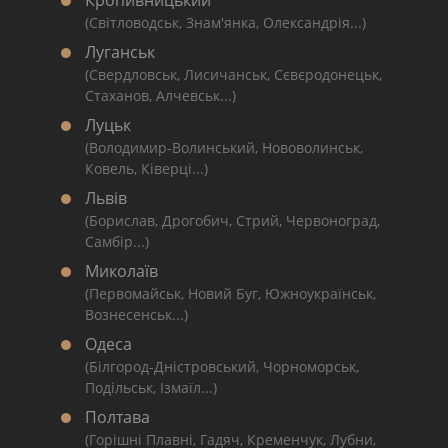
Кропивницький
(Світловодськ, Знам'янка, Олександрія...)
Луганськ
(Свердловськ, Лисичанськ, Сєвєродонецьк,
Стаханов, Алчевськ...)
Луцьк
(Володимир-Волинський, Нововолинськ,
Ковель, Ківерці...)
Львів
(Борислав, Дрогобич, Стрий, Червоноград,
Самбір...)
Миколаїв
(Первомайськ, Новий Буг, Южноукраїнськ,
Вознесенськ...)
Одеса
(Білгород-Дністровський, Чорноморськ,
Подільськ, Ізмаїл...)
Полтава
(Горішні Плавні, Гадяч, Кременчук, Лубни,