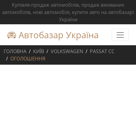
Купівля-продаж автомобілів, продаж вживаних
автомобілів, нові автомобілі, купити авто на автобазарі
України
Автобазар Україна
ГОЛОВНА
КИЇВ
VOLKSWAGEN
PASSAT CC
ОГОЛОШЕННЯ