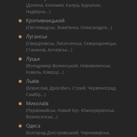
(Долина, Коломия, Калуш, Бурштин,
Надвірна...)
Кропивницький
(Світловодськ, Знам'янка, Олександрія...)
Луганськ
(Свердловськ, Лисичанськ, Сєвєродонецьк,
Стаханов, Алчевськ...)
Луцьк
(Володимир-Волинський, Нововолинськ,
Ковель, Ківерці...)
Львів
(Борислав, Дрогобич, Стрий, Червоноград,
Самбір...)
Миколаїв
(Первомайськ, Новий Буг, Южноукраїнськ,
Вознесенськ...)
Одеса
(Білгород-Дністровський, Чорноморськ,