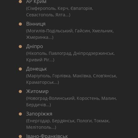
АР Крим
(Сімферополь, Керч, Євпаторія,
Севастополь, Ялта...)
Вінниця
(Могилів-Подільський, Гайсин, Хмельник,
Жмеринка...)
Дніпро
(Нікополь, Павлоград, Дніпродзержинськ,
Кривий Ріг...)
Донецьк
(Маріуполь, Горлівка, Макіївка, Слов'янськ,
Краматорськ...)
Житомир
(Новоград-Волинський, Коростень, Малин,
Бердичів...)
Запоріжжя
(Енергодар, Бердянськ, Пологи, Токмак,
Мелітополь...)
Івано-Франківськ