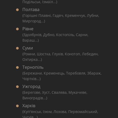
Подільськ, Ізмаїл...)
Полтава
(Горішні Плавні, Гадяч, Кременчук, Лубни,
Миргород...)
Рівне
(Здолбунів, Дубно, Костопіль, Сарни,
Вараш...)
Суми
(Ромни, Шостка, Глухів, Конотоп, Лебедин,
Охтирка...)
Тернопіль
(Бережани, Кременець, Теребовля, Збараж,
Чортків...)
Ужгород
(Берегове, Хуст, Свалява, Мукачеве,
Виноградів...)
Харків
(Куп'янськ, Ізюм, Лозова, Первомайський,
Чугуїв...)