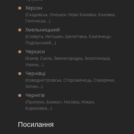
Херсон
(Скадовськ, Олешки, Нова Каховка, Каховка,
Генічеськ...)
Хмельницький
(Славута, Нетішин, Шепетівка, Кам'янець-
Подільський...)
Черкаси
(Канів, Сміла, Звенигородка, Золотоноша,
Умань...)
Чернівці
(Новодністровськ, Сторожинець, Сокиряни,
Хотин...)
Чернігів
(Прилуки, Бахмач, Носівка, Ніжин,
Корюківка...)
Посилання