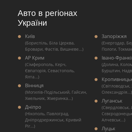
Авто в регіонах
України
Київ
Запоріжжя
(Бориспіль, Біла Церква,
(Енергодар, Бе
Бровари, Фастів, Вишневе...)
Пологи, Токмак
АР Крим
Івано-Франкі
(Сімферополь, Керч,
(Долина, Коло
Євпаторія, Севастополь,
Бурштин, Надві
Ялта...)
Кропивниць
Вінниця
(Світловодськ,
(Могилів-Подільський, Гайсин,
Олександрія...)
Хмельник, Жмеринка...)
Луганськ
Дніпро
(Свердловськ,
(Нікополь, Павлоград,
Сєвєродонецьк
Дніпродзержинськ, Кривий
Алчевськ...)
Ріг...)
Луцьк