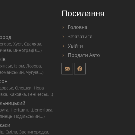
Посилання
Головна
Зв'язатися
ород
егове, Хуст, Свалява,
Увійти
чеве, Виноградів...)
Продати Авто
ків
'янськ, Ізюм, Лозова,
омайський, Чугуїв...)
сон
довськ, Олешки, Нова
вка, Каховка, Генічеськ...)
льницький
вута, Нетішин, Шепетівка,
янець-Подільський...)
каси
ів, Сміла, Звенигородка,