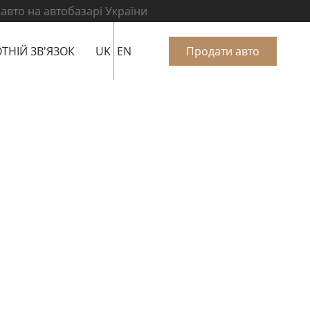
 авто на автобазарі України
ТНІЙ ЗВ'ЯЗОК
UK
EN
Продати авто