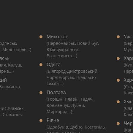
Миколаїв
Ужг
рдянськ,
(Первомайськ, Новий Буг,
(Бер
, Мелітополь...)
Южноукраїнськ,
Мука
Вознесенськ...)
вськ
Хар
Одеса
мия, Калуш,
(Куп
рна...)
(Білгород-Дністровський,
Перв
Чорноморськ, Подільськ,
кий
Хер
Ізмаїл...)
 Знам'янка,
(Ска
Полтава
Кахо
(Горішні Плавні, Гадяч,
Хме
Кременчук, Лубни,
 Лисичанськ,
(Сла
Миргород...)
, Стаханов,
Кам'
Рівне
Чер
(Здолбунів, Дубно, Костопіль,
(Кан