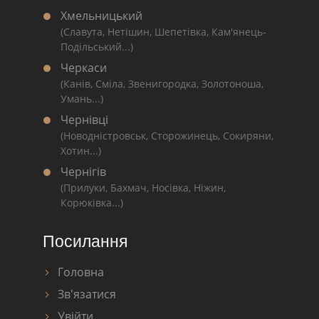
Хмельницький
(Славута, Нетішин, Шепетівка, Кам'янець-
Подільський...)
Черкаси
(Канів, Сміла, Звенигородка, Золотоноша,
Умань...)
Чернівці
(Новодністровськ, Сторожинець, Сокиряни,
Хотин...)
Чернігів
(Прилуки, Бахмач, Носівка, Ніжин,
Корюківка...)
Посилання
Головна
Зв'язатися
Увійти