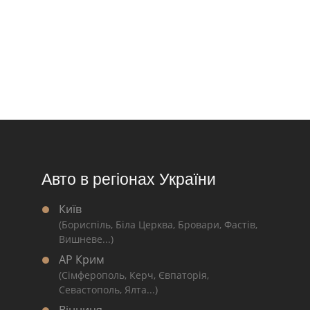
Авто в регіонах України
Київ
(Бориспіль, Біла Церква, Бровари, Фастів,
Вишневе...)
АР Крим
(Сімферополь, Керч, Євпаторія,
Севастополь, Ялта...)