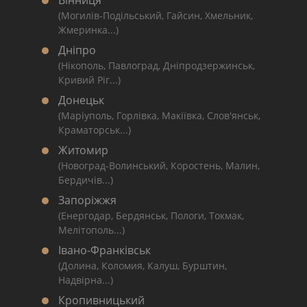
Вінниця
(Могилів-Подільський, Гайсин, Хмельник,
Жмеринка...)
Дніпро
(Нікополь, Павлоград, Дніпродзержинськ,
Кривий Ріг...)
Донецьк
(Маріуполь, Горлівка, Макіївка, Слов'янськ,
Краматорськ...)
Житомир
(Новоград-Волинський, Коростень, Малин,
Бердичів...)
Запоріжжя
(Енергодар, Бердянськ, Пологи, Токмак,
Мелітополь...)
Івано-Франківськ
(Долина, Коломия, Калуш, Бурштин,
Надвірна...)
Кропивницький