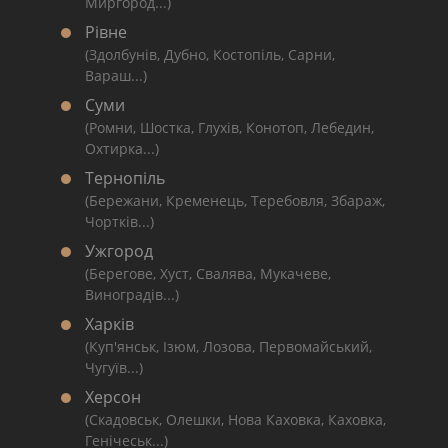
Миргород...)
Рівне
(Здолбунів, Дубно, Костопіль, Сарни,
Вараш...)
Суми
(Ромни, Шостка, Глухів, Конотоп, Лебедин,
Охтирка...)
Тернопіль
(Бережани, Кременець, Теребовля, Збараж,
Чортків...)
Ужгород
(Берегове, Хуст, Свалява, Мукачеве,
Виноградів...)
Харків
(Куп'янськ, Ізюм, Лозова, Первомайський,
Чугуїв...)
Херсон
(Скадовськ, Олешки, Нова Каховка, Каховка,
Генічеськ...)