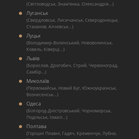
(Світловодськ, Знам'янка, Олександрія...)
Луганськ
(Свердловськ, Лисичанськ, Сєвєродонецьк,
Стаханов, Алчевськ...)
Луцьк
(Володимир-Волинський, Нововолинськ,
Ковель, Ківерці...)
Львів
(Борислав, Дрогобич, Стрий, Червоноград,
Самбір...)
Миколаїв
(Первомайськ, Новий Буг, Южноукраїнськ,
Вознесенськ...)
Одеса
(Білгород-Дністровський, Чорноморськ,
Подільськ, Ізмаїл...)
Полтава
(Горішні Плавні, Гадяч, Кременчук, Лубни,