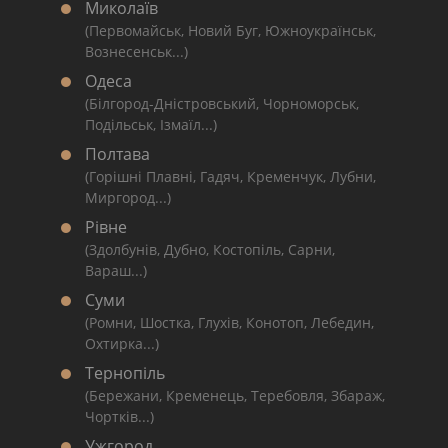
Миколаїв
(Первомайськ, Новий Буг, Южноукраїнськ,
Вознесенськ...)
Одеса
(Білгород-Дністровський, Чорноморськ,
Подільськ, Ізмаїл...)
Полтава
(Горішні Плавні, Гадяч, Кременчук, Лубни,
Миргород...)
Рівне
(Здолбунів, Дубно, Костопіль, Сарни,
Вараш...)
Суми
(Ромни, Шостка, Глухів, Конотоп, Лебедин,
Охтирка...)
Тернопіль
(Бережани, Кременець, Теребовля, Збараж,
Чортків...)
Ужгород