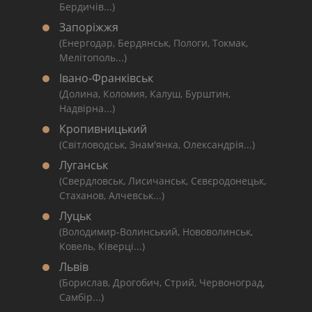
Бердичів...)
Запоріжжя
(Енергодар, Бердянськ, Пологи, Токмак,
Мелітополь...)
Івано-Франківськ
(Долина, Коломия, Калуш, Бурштин,
Надвірна...)
Кропивницький
(Світловодськ, Знам'янка, Олександрія...)
Луганськ
(Свердловськ, Лисичанськ, Сєвєродонецьк,
Стаханов, Алчевськ...)
Луцьк
(Володимир-Волинський, Нововолинськ,
Ковель, Ківерці...)
Львів
(Борислав, Дрогобич, Стрий, Червоноград,
Самбір...)