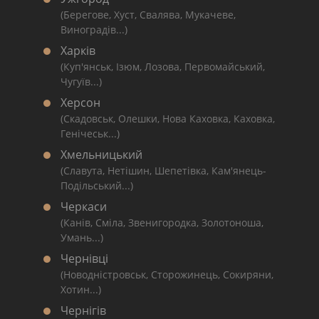
(Берегове, Хуст, Свалява, Мукачеве,
Виноградів...)
Харків
(Куп'янськ, Ізюм, Лозова, Первомайський,
Чугуїв...)
Херсон
(Скадовськ, Олешки, Нова Каховка, Каховка,
Генічеськ...)
Хмельницький
(Славута, Нетішин, Шепетівка, Кам'янець-
Подільський...)
Черкаси
(Канів, Сміла, Звенигородка, Золотоноша,
Умань...)
Чернівці
(Новодністровськ, Сторожинець, Сокиряни,
Хотин...)
Чернігів