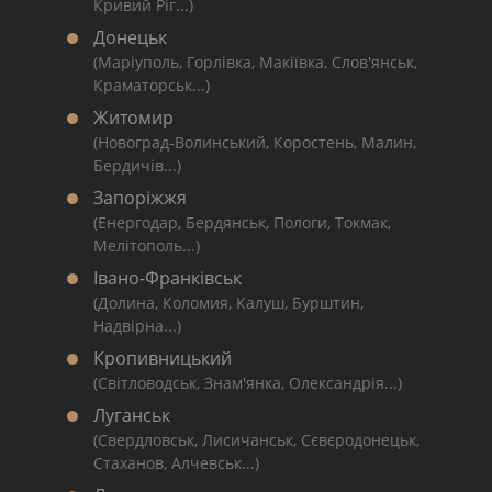
Кривий Ріг...)
Донецьк
(Маріуполь, Горлівка, Макіївка, Слов'янськ,
Краматорськ...)
Житомир
(Новоград-Волинський, Коростень, Малин,
Бердичів...)
Запоріжжя
(Енергодар, Бердянськ, Пологи, Токмак,
Мелітополь...)
Івано-Франківськ
(Долина, Коломия, Калуш, Бурштин,
Надвірна...)
Кропивницький
(Світловодськ, Знам'янка, Олександрія...)
Луганськ
(Свердловськ, Лисичанськ, Сєвєродонецьк,
Стаханов, Алчевськ...)