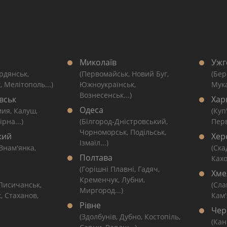
Миколаїв
Ужг
рдянськ,
(Первомайськ, Новий Буг,
(Бер
, Мелітополь...)
Южноукраїнськ,
Мука
Вознесенськ...)
вськ
Хар
Одеса
мия, Калуш,
(Куп
рна...)
(Білгород-Дністровський,
Перв
Чорноморськ, Подільськ,
кий
Хер
Ізмаїл...)
 Знам'янка,
(Ска
Полтава
Кахо
(Горішні Плавні, Гадяч,
Хме
Кременчук, Лубни,
 Лисичанськ,
(Сла
Миргород...)
, Стаханов,
Кам'
Рівне
Чер
(Здолбунів, Дубно, Костопіль,
(Кан