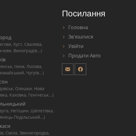
Посилання
Головна
Зв'язатися
ород
егове, Хуст, Свалява,
Увійти
чеве, Виноградів...)
Продати Авто
ків
'янськ, Ізюм, Лозова,
омайський, Чугуїв...)
сон
довськ, Олешки, Нова
вка, Каховка, Генічеськ...)
льницький
вута, Нетішин, Шепетівка,
янець-Подільський...)
каси
ів, Сміла, Звенигородка,