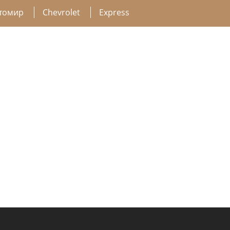
томир
Chevrolet
Express