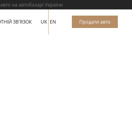
 авто на автобазарі України
ТНІЙ ЗВ'ЯЗОК
UK
EN
Продати авто