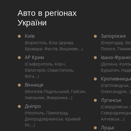
Авто в регіонах
України
Київ
Запоріжжя
(Бориспіль, Біла Церква,
(Енергодар, Бе
Бровари, Фастів, Вишневе...)
Пологи, Токмак
АР Крим
Івано-Франкі
(Сімферополь, Керч,
(Долина, Коло
Євпаторія, Севастополь,
Бурштин, Надві
Ялта...)
Кропивниць
Вінниця
(Світловодськ,
(Могилів-Подільський, Гайсин,
Олександрія...)
Хмельник, Жмеринка...)
Луганськ
Дніпро
(Свердловськ,
(Нікополь, Павлоград,
Сєвєродонецьк
Дніпродзержинськ, Кривий
Алчевськ...)
Ріг...)
Луцьк