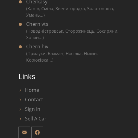
Cherkasy
(Канів, Сміла, Звенигородка, Золотоноша,
Умань...)
Chernivtsi
(Новодністровськ, Сторожинець, Сокиряни,
Хотин...)
Chernihiv
(Прилуки, Бахмач, Носівка, Ніжин,
Корюківка...)
Links
Home
Contact
Sign In
Sell A Car