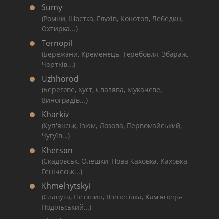
Sumy
(Ромни, Шостка, Глухів, Конотоп, Лебедин,
Охтирка...)
Ternopil
(Бережани, Кременець, Теребовля, Збараж,
Чортків...)
Uzhhorod
(Берегове, Хуст, Свалява, Мукачеве,
Виноградів...)
Kharkiv
(Куп'янськ, Ізюм, Лозова, Первомайський,
Чугуїв...)
Kherson
(Скадовськ, Олешки, Нова Каховка, Каховка,
Генічеськ...)
Khmelnytskyi
(Славута, Нетішин, Шепетівка, Кам'янець-
Подільський...)