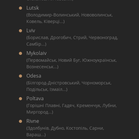
Lutsk
(Володимир-Волинський, Нововолинськ,
Ковель, Ківерці...)
Lviv
(Борислав, Дрогобич, Стрий, Червоноград,
Самбір...)
Mykolaiv
(Первомайськ, Новий Буг, Южноукраїнськ,
Вознесенськ...)
Odesa
(Білгород-Дністровський, Чорноморськ,
Подільськ, Ізмаїл...)
Poltava
(Горішні Плавні, Гадяч, Кременчук, Лубни,
Миргород...)
Rivne
(Здолбунів, Дубно, Костопіль, Сарни,
Вараш...)