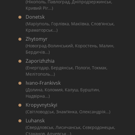
(Нікополь, Павлоград, Дніпродзержинськ,
Кривий Ріг...)
Donetsk
(Маріуполь, Горлівка, Макіївка, Слов'янськ,
Краматорськ...)
Zhytomyr
(Новоград-Волинський, Коростень, Малин,
Бердичів...)
Zaporizhzhia
(Енергодар, Бердянськ, Пологи, Токмак,
Мелітополь...)
Ivano-Frankivsk
(Долина, Коломия, Калуш, Бурштин,
Надвірна...)
Kropyvnytskyi
(Світловодськ, Знам'янка, Олександрія...)
Luhansk
(Свердловськ, Лисичанськ, Сєвєродонецьк,
Стаханов, Алчевськ...)