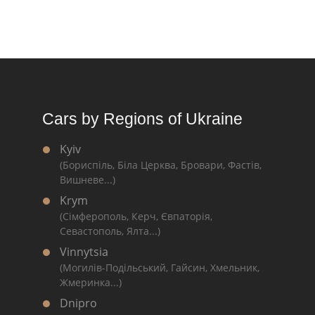
Cars by Regions of Ukraine
Kyiv
(Бориспіль, Біла Церква, Бровари, Фастів,
Вишневе...)
Krym
(Сімферополь, Керч, Євпаторія,
Севастополь, Ялта...)
Vinnytsia
(Могилів-Подільський, Гайсин, Хмельник,
Жмеринка...)
Dnipro