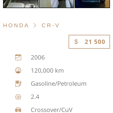
HONDA
CR-V
21 500
2006
120,000 km
Gasoline/Petroleum
2.4
Crossover/CuV