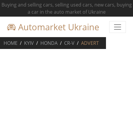
Buying and selling cars, selling used cars, new cars, buying
a car in the auto market of Ukraine
Automarket Ukraine
HOME
KYIV
HONDA
CR-V
ADVERT