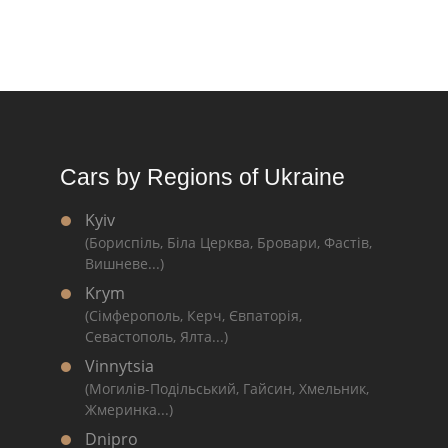
Cars by Regions of Ukraine
Kyiv
(Бориспіль, Біла Церква, Бровари, Фастів,
Вишневе...)
Krym
(Сімферополь, Керч, Євпаторія,
Севастополь, Ялта...)
Vinnytsia
(Могилів-Подільський, Гайсин, Хмельник,
Жмеринка...)
Dnipro