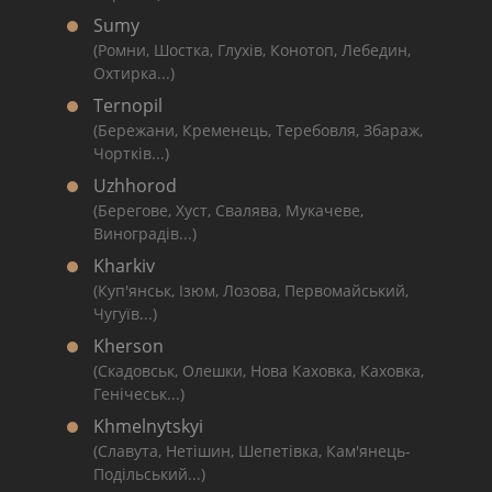
Sumy
(Ромни, Шостка, Глухів, Конотоп, Лебедин,
Охтирка...)
Ternopil
(Бережани, Кременець, Теребовля, Збараж,
Чортків...)
Uzhhorod
(Берегове, Хуст, Свалява, Мукачеве,
Виноградів...)
Kharkiv
(Куп'янськ, Ізюм, Лозова, Первомайський,
Чугуїв...)
Kherson
(Скадовськ, Олешки, Нова Каховка, Каховка,
Генічеськ...)
Khmelnytskyi
(Славута, Нетішин, Шепетівка, Кам'янець-
Подільський...)