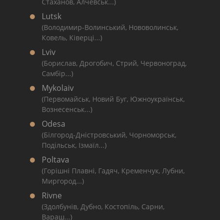
Стаханов, Алчевськ...)
Lutsk
(Володимир-Волинський, Нововолинськ,
Ковель, Ківерці...)
Lviv
(Борислав, Дрогобич, Стрий, Червоноград,
Самбір...)
Mykolaiv
(Первомайськ, Новий Буг, Южноукраїнськ,
Вознесенськ...)
Odesa
(Білгород-Дністровський, Чорноморськ,
Подільськ, Ізмаїл...)
Poltava
(Горішні Плавні, Гадяч, Кременчук, Лубни,
Миргород...)
Rivne
(Здолбунів, Дубно, Костопіль, Сарни,
Вараш...)