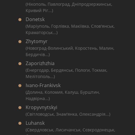
(Нікополь, Павлоград, Дніпродзержинськ,
Кривий Ріг...)
Donetsk
(Маріуполь, Горлівка, Макіївка, Слов'янськ,
Краматорськ...)
Zhytomyr
(Новоград-Волинський, Коростень, Малин,
Бердичів...)
Zaporizhzhia
(Енергодар, Бердянськ, Пологи, Токмак,
Мелітополь...)
Ivano-Frankivsk
(Долина, Коломия, Калуш, Бурштин,
Надвірна...)
Kropyvnytskyi
(Світловодськ, Знам'янка, Олександрія...)
Luhansk
(Свердловськ, Лисичанськ, Сєвєродонецьк,