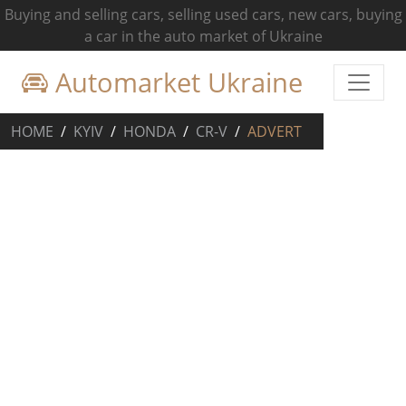
Buying and selling cars, selling used cars, new cars, buying
a car in the auto market of Ukraine
Automarket Ukraine
HOME
KYIV
HONDA
CR-V
ADVERT