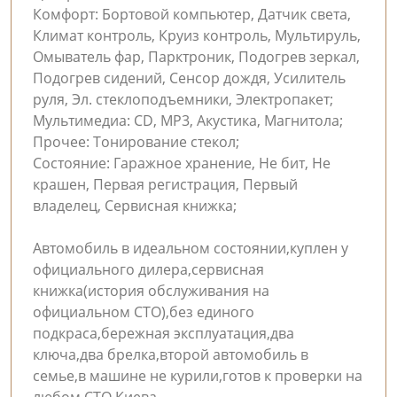
Комфорт: Бортовой компьютер, Датчик света,
Климат контроль, Круиз контроль, Мультируль,
Омыватель фар, Парктроник, Подогрев зеркал,
Подогрев сидений, Сенсор дождя, Усилитель
руля, Эл. стеклоподъемники, Электропакет;
Мультимедиа: CD, MP3, Акустика, Магнитола;
Прочее: Тонирование стекол;
Состояние: Гаражное хранение, Не бит, Не
крашен, Первая регистрация, Первый
владелец, Сервисная книжка;
Автомобиль в идеальном состоянии,куплен у
официального дилера,сервисная
книжка(история обслуживания на
официальном СТО),без единого
подкраса,бережная эксплуатация,два
ключа,два брелка,второй автомобиль в
семье,в машине не курили,готов к проверки на