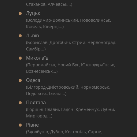
Стаханов, Алчевськ...)
Луцьк
(Володимир-Волинський, Нововолинськ,
Ковель, Ківерці...)
Львів
(Борислав, Дрогобич, Стрий, Червоноград,
Самбір...)
Миколаїв
(Первомайськ, Новий Буг, Южноукраїнськ,
Вознесенськ...)
Одеса
(Білгород-Дністровський, Чорноморськ,
Подільськ, Ізмаїл...)
Полтава
(Горішні Плавні, Гадяч, Кременчук, Лубни,
Миргород...)
Рівне
(Здолбунів, Дубно, Костопіль, Сарни,