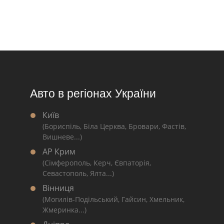
Авто в регіонах України
Київ
(Бориспіль, Біла Церква, Бровари, Фастів,
Вишневе...)
АР Крим
(Сімферополь, Керч, Євпаторія,
Севастополь, Ялта...)
Вінниця
(Могилів-Подільський, Гайсин, Хмельник,
Жмеринка...)