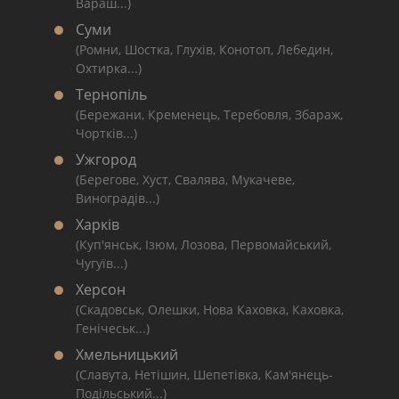
Вараш...)
Суми
(Ромни, Шостка, Глухів, Конотоп, Лебедин,
Охтирка...)
Тернопіль
(Бережани, Кременець, Теребовля, Збараж,
Чортків...)
Ужгород
(Берегове, Хуст, Свалява, Мукачеве,
Виноградів...)
Харків
(Куп'янськ, Ізюм, Лозова, Первомайський,
Чугуїв...)
Херсон
(Скадовськ, Олешки, Нова Каховка, Каховка,
Генічеськ...)
Хмельницький
(Славута, Нетішин, Шепетівка, Кам'янець-
Подільський...)