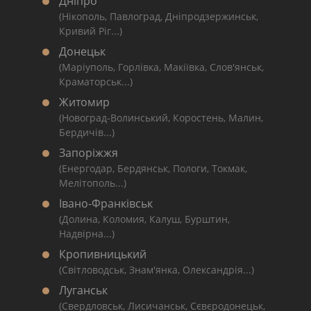
Дніпро
(Нікополь, Павлоград, Дніпродзержинськ,
Кривий Ріг...)
Донецьк
(Маріуполь, Горлівка, Макіївка, Слов'янськ,
Краматорськ...)
Житомир
(Новоград-Волинський, Коростень, Малин,
Бердичів...)
Запоріжжя
(Енергодар, Бердянськ, Пологи, Токмак,
Мелітополь...)
Івано-Франківськ
(Долина, Коломия, Калуш, Бурштин,
Надвірна...)
Кропивницький
(Світловодськ, Знам'янка, Олександрія...)
Луганськ
(Свердловськ, Лисичанськ, Сєвєродонецьк,