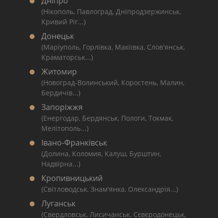
Дніпро
(Нікополь, Павлоград, Дніпродзержинськ,
Кривий Ріг...)
Донецьк
(Маріуполь, Горлівка, Макіївка, Слов'янськ,
Краматорськ...)
Житомир
(Новоград-Волинський, Коростень, Малин,
Бердичів...)
Запоріжжя
(Енергодар, Бердянськ, Пологи, Токмак,
Мелітополь...)
Івано-Франківськ
(Долина, Коломия, Калуш, Бурштин,
Надвірна...)
Кропивницький
(Світловодськ, Знам'янка, Олександрія...)
Луганськ
(Свердловськ, Лисичанськ, Сєвєродонецьк,