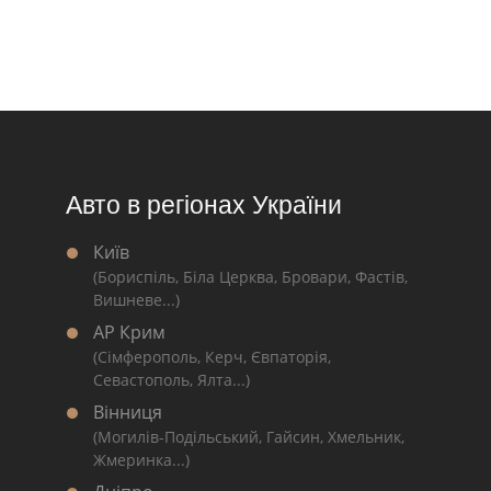
Авто в регіонах України
Київ
(Бориспіль, Біла Церква, Бровари, Фастів,
Вишневе...)
АР Крим
(Сімферополь, Керч, Євпаторія,
Севастополь, Ялта...)
Вінниця
(Могилів-Подільський, Гайсин, Хмельник,
Жмеринка...)