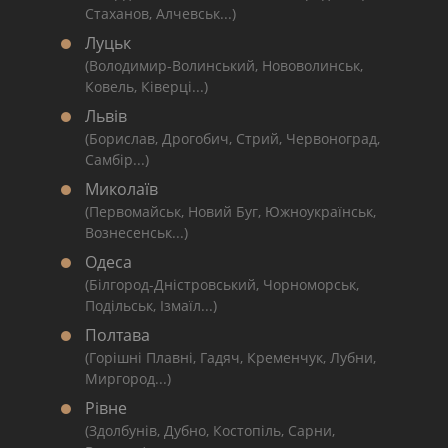
Стаханов, Алчевськ...)
Луцьк
(Володимир-Волинський, Нововолинськ,
Ковель, Ківерці...)
Львів
(Борислав, Дрогобич, Стрий, Червоноград,
Самбір...)
Миколаїв
(Первомайськ, Новий Буг, Южноукраїнськ,
Вознесенськ...)
Одеса
(Білгород-Дністровський, Чорноморськ,
Подільськ, Ізмаїл...)
Полтава
(Горішні Плавні, Гадяч, Кременчук, Лубни,
Миргород...)
Рівне
(Здолбунів, Дубно, Костопіль, Сарни,