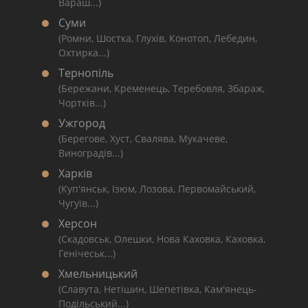
Вараш...)
Суми
(Ромни, Шостка, Глухів, Конотоп, Лебедин,
Охтирка...)
Тернопіль
(Бережани, Кременець, Теребовля, Збараж,
Чортків...)
Ужгород
(Берегове, Хуст, Свалява, Мукачеве,
Виноградів...)
Харків
(Куп'янськ, Ізюм, Лозова, Первомайський,
Чугуїв...)
Херсон
(Скадовськ, Олешки, Нова Каховка, Каховка,
Генічеськ...)
Хмельницький
(Славута, Нетішин, Шепетівка, Кам'янець-
Подільський...)