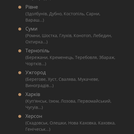
Рівне
(Здолбунів, Дубно, Костопіль, Сарни,
Вараш...)
Суми
(Ромни, Шостка, Глухів, Конотоп, Лебедин,
Охтирка...)
Тернопіль
(Бережани, Кременець, Теребовля, Збараж,
Чортків...)
Ужгород
(Берегове, Хуст, Свалява, Мукачеве,
Виноградів...)
Харків
(Куп'янськ, Ізюм, Лозова, Первомайський,
Чугуїв...)
Херсон
(Скадовськ, Олешки, Нова Каховка, Каховка,
Генічеськ...)