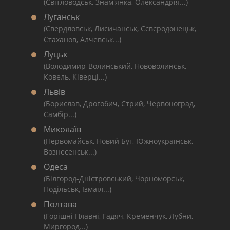
(Світловодськ, Знам'янка, Олександрія...)
Луганськ
(Свердловськ, Лисичанськ, Сєвєродонецьк,
Стаханов, Алчевськ...)
Луцьк
(Володимир-Волинський, Нововолинськ,
Ковель, Ківерці...)
Львів
(Борислав, Дрогобич, Стрий, Червоноград,
Самбір...)
Миколаїв
(Первомайськ, Новий Буг, Южноукраїнськ,
Вознесенськ...)
Одеса
(Білгород-Дністровський, Чорноморськ,
Подільськ, Ізмаїл...)
Полтава
(Горішні Плавні, Гадяч, Кременчук, Лубни,
Миргород...)