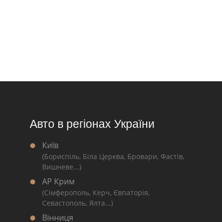
Авто в регіонах України
Київ
(Бориспіль, Біла Церква, Бровари, Фастів,
Вишневе...)
АР Крим
(Сімферополь, Керч, Євпаторія,
Севастополь, Ялта...)
Вінниця