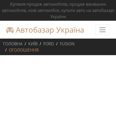
Купівля-продаж автомобілів, продаж вживаних
автомобілів, нові автомобілі, купити авто на автобазарі
України
Автобазар Україна
ГОЛОВНА
КИЇВ
FORD
FUSION
ОГОЛОШЕННЯ