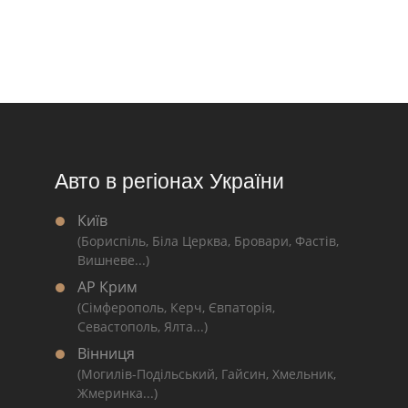
Авто в регіонах України
Київ
(Бориспіль, Біла Церква, Бровари, Фастів,
Вишневе...)
АР Крим
(Сімферополь, Керч, Євпаторія,
Севастополь, Ялта...)
Вінниця
(Могилів-Подільський, Гайсин, Хмельник,
Жмеринка...)