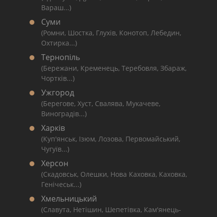
Вараш...)
Суми
(Ромни, Шостка, Глухів, Конотоп, Лебедин,
Охтирка...)
Тернопіль
(Бережани, Кременець, Теребовля, Збараж,
Чортків...)
Ужгород
(Берегове, Хуст, Свалява, Мукачеве,
Виноградів...)
Харків
(Куп'янськ, Ізюм, Лозова, Первомайський,
Чугуїв...)
Херсон
(Скадовськ, Олешки, Нова Каховка, Каховка,
Генічеськ...)
Хмельницький
(Славута, Нетішин, Шепетівка, Кам'янець-