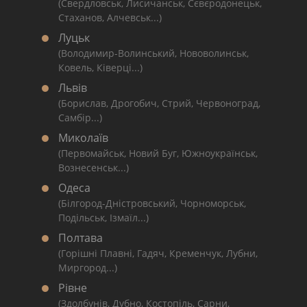
(Свердловськ, Лисичанськ, Сєвєродонецьк,
Стаханов, Алчевськ...)
Луцьк
(Володимир-Волинський, Нововолинськ,
Ковель, Ківерці...)
Львів
(Борислав, Дрогобич, Стрий, Червоноград,
Самбір...)
Миколаїв
(Первомайськ, Новий Буг, Южноукраїнськ,
Вознесенськ...)
Одеса
(Білгород-Дністровський, Чорноморськ,
Подільськ, Ізмаїл...)
Полтава
(Горішні Плавні, Гадяч, Кременчук, Лубни,
Миргород...)
Рівне
(Здолбунів, Дубно, Костопіль, Сарни,