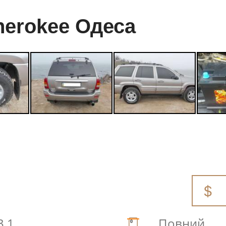
herokee Одеса
3.1
Повний