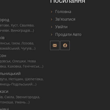
Посилання
Головна
Зв'язатися
ород
егове, Хуст, Свалява,
Увійти
чеве, Виноградів...)
Продати Авто
ків
'янськ, Ізюм, Лозова,
омайський, Чугуїв...)
сон
довськ, Олешки, Нова
вка, Каховка, Генічеськ...)
льницький
вута, Нетішин, Шепетівка,
янець-Подільський...)
каси
ів, Сміла, Звенигородка,
тоноша, Умань...)
нівці