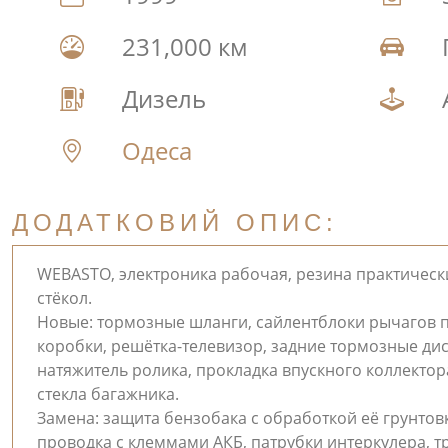
231,000 км
Дизель
Одеса
ДОДАТКОВИЙ ОПИС:
WEBASTO, электроника рабочая, резина практически
стёкол.
Новые: тормозные шланги, сайлентблоки рычагов п
коробки, решётка-телевизор, задние тормозные дис
натяжитель ролика, прокладка впускного коллектор
стекла багажника.
Замена: защита бензобака с обработкой её грунтовк
проводка с клеммами АКБ, патрубки интеркулера, т