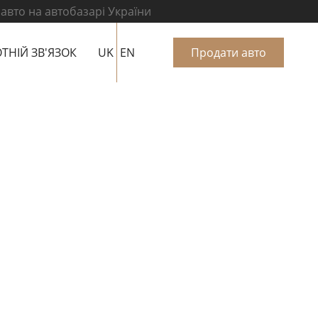
 авто на автобазарі України
ТНІЙ ЗВ'ЯЗОК
UK
EN
Продати авто