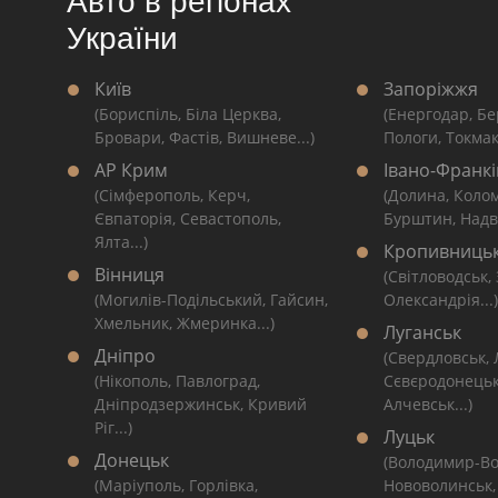
Авто в регіонах
України
Київ
Запоріжжя
(Бориспіль, Біла Церква,
(Енергодар, Бе
Бровари, Фастів, Вишневе...)
Пологи, Токмак
АР Крим
Івано-Франкі
(Сімферополь, Керч,
(Долина, Коло
Євпаторія, Севастополь,
Бурштин, Надві
Ялта...)
Кропивниць
Вінниця
(Світловодськ,
(Могилів-Подільський, Гайсин,
Олександрія...)
Хмельник, Жмеринка...)
Луганськ
Дніпро
(Свердловськ,
(Нікополь, Павлоград,
Сєвєродонецьк
Дніпродзержинськ, Кривий
Алчевськ...)
Ріг...)
Луцьк
Донецьк
(Володимир-Во
(Маріуполь, Горлівка,
Нововолинськ,