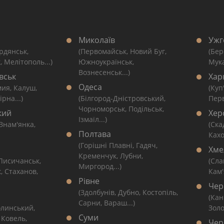
Миколаїв
Ужг
рдянськ,
(Первомайськ, Новий Буг,
(Бер
, Мелітополь...)
Южноукраїнськ,
Мука
Вознесенськ...)
вськ
Хар
Одеса
мия, Калуш,
(Куп
рна...)
(Білгород-Дністровський,
Перв
Чорноморськ, Подільськ,
кий
Хер
Ізмаїл...)
 Знам'янка,
(Ска
Полтава
Кахо
(Горішні Плавні, Гадяч,
Хме
Кременчук, Лубни,
 Лисичанськ,
(Сла
Миргород...)
, Стаханов,
Кам'
Рівне
Чер
(Здолбунів, Дубно, Костопіль,
(Кан
Сарни, Вараш...)
линський,
Золо
Суми
 Ковель,
Чер