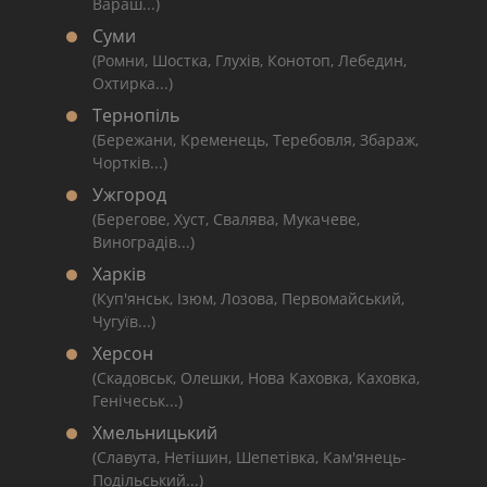
Вараш...)
Суми
(Ромни, Шостка, Глухів, Конотоп, Лебедин,
Охтирка...)
Тернопіль
(Бережани, Кременець, Теребовля, Збараж,
Чортків...)
Ужгород
(Берегове, Хуст, Свалява, Мукачеве,
Виноградів...)
Харків
(Куп'янськ, Ізюм, Лозова, Первомайський,
Чугуїв...)
Херсон
(Скадовськ, Олешки, Нова Каховка, Каховка,
Генічеськ...)
Хмельницький
(Славута, Нетішин, Шепетівка, Кам'янець-
Подільський...)