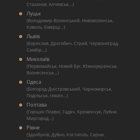
Стаханов, Алчевськ...)
Луцьк
(Володимир-Волинський, Нововолинськ,
Ковель, Ківерці...)
Львів
(Борислав, Дрогобич, Стрий, Червоноград,
Самбір...)
Миколаїв
(Первомайськ, Новий Буг, Южноукраїнськ,
Вознесенськ...)
Одеса
(Білгород-Дністровський, Чорноморськ,
Подільськ, Ізмаїл...)
Полтава
(Горішні Плавні, Гадяч, Кременчук, Лубни,
Миргород...)
Рівне
(Здолбунів, Дубно, Костопіль, Сарни,