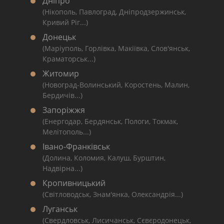
Дніпро
(Нікополь, Павлоград, Дніпродзержинськ,
Кривий Ріг...)
Донецьк
(Маріуполь, Горлівка, Макіївка, Слов'янськ,
Краматорськ...)
Житомир
(Новоград-Волинський, Коростень, Малин,
Бердичів...)
Запоріжжя
(Енергодар, Бердянськ, Пологи, Токмак,
Мелітополь...)
Івано-Франківськ
(Долина, Коломия, Калуш, Бурштин,
Надвірна...)
Кропивницький
(Світловодськ, Знам'янка, Олександрія...)
Луганськ
(Свердловськ, Лисичанськ, Сєвєродонецьк,