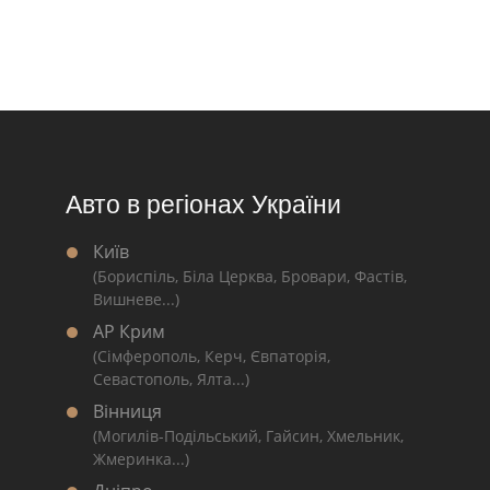
Авто в регіонах України
Київ
(Бориспіль, Біла Церква, Бровари, Фастів,
Вишневе...)
АР Крим
(Сімферополь, Керч, Євпаторія,
Севастополь, Ялта...)
Вінниця
(Могилів-Подільський, Гайсин, Хмельник,
Жмеринка...)