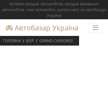
Купівля-продаж автомобілів, продаж вживаних
автомобілів, нові автомобілі, купити авто на автобазарі
України
Автобазар Україна
ГОЛОВНА
JEEP
GRAND CHEROKEE