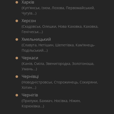
Харків
(Куп'янськ, Ізюм, Лозова, Первомайський,
Чугуїв...)
Херсон
(Скадовськ, Олешки, Нова Каховка, Каховка,
Генічеськ...)
Хмельницький
(Славута, Нетішин, Шепетівка, Кам'янець-
Подільський...)
Черкаси
(Канів, Сміла, Звенигородка, Золотоноша,
Умань...)
Чернівці
(Новодністровськ, Сторожинець, Сокиряни,
Хотин...)
Чернігів
(Прилуки, Бахмач, Носівка, Ніжин,
Корюківка...)