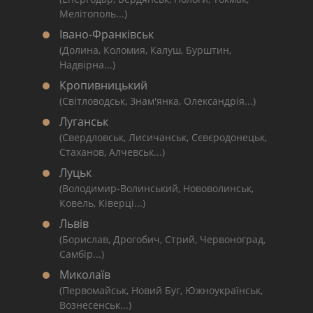
Мелітополь...)
Івано-Франківськ
(Долина, Коломия, Калуш, Бурштин,
Надвірна...)
Кропивницький
(Світловодськ, Знам'янка, Олександрія...)
Луганськ
(Свердловськ, Лисичанськ, Сєвєродонецьк,
Стаханов, Алчевськ...)
Луцьк
(Володимир-Волинський, Нововолинськ,
Ковель, Ківерці...)
Львів
(Борислав, Дрогобич, Стрий, Червоноград,
Самбір...)
Миколаїв
(Первомайськ, Новий Буг, Южноукраїнськ,
Вознесенськ...)