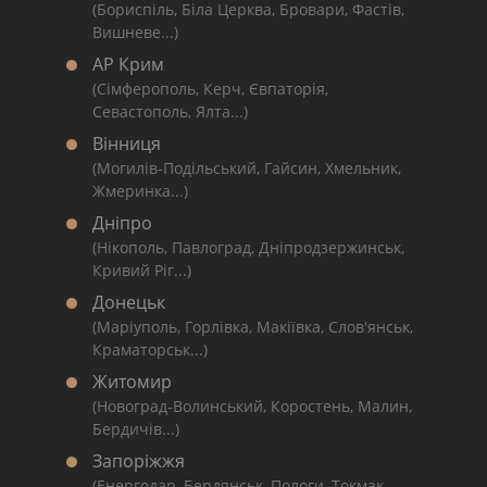
(Бориспіль, Біла Церква, Бровари, Фастів,
Вишневе...)
АР Крим
(Сімферополь, Керч, Євпаторія,
Севастополь, Ялта...)
Вінниця
(Могилів-Подільський, Гайсин, Хмельник,
Жмеринка...)
Дніпро
(Нікополь, Павлоград, Дніпродзержинськ,
Кривий Ріг...)
Донецьк
(Маріуполь, Горлівка, Макіївка, Слов'янськ,
Краматорськ...)
Житомир
(Новоград-Волинський, Коростень, Малин,
Бердичів...)
Запоріжжя
(Енергодар, Бердянськ, Пологи, Токмак,