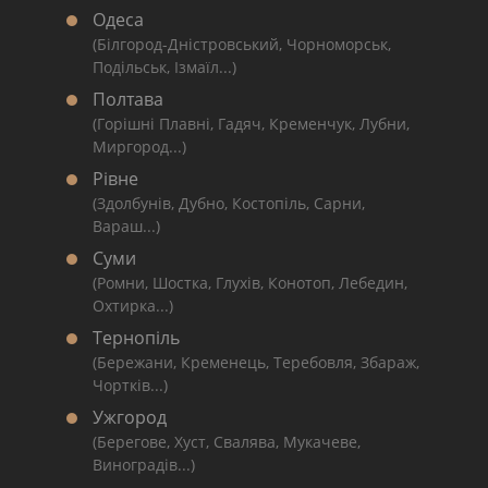
Одеса
(Білгород-Дністровський, Чорноморськ,
Подільськ, Ізмаїл...)
Полтава
(Горішні Плавні, Гадяч, Кременчук, Лубни,
Миргород...)
Рівне
(Здолбунів, Дубно, Костопіль, Сарни,
Вараш...)
Суми
(Ромни, Шостка, Глухів, Конотоп, Лебедин,
Охтирка...)
Тернопіль
(Бережани, Кременець, Теребовля, Збараж,
Чортків...)
Ужгород
(Берегове, Хуст, Свалява, Мукачеве,
Виноградів...)