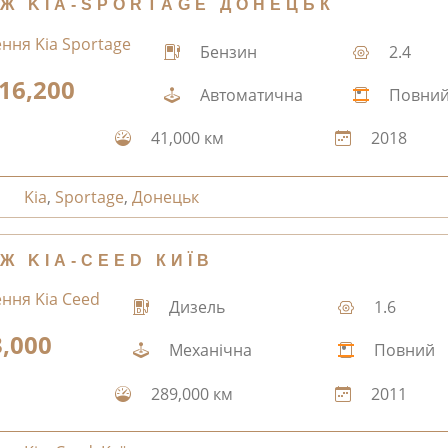
Ж KIA-SPORTAGE ДОНЕЦЬК
Бензин
2.4
16,200
Автоматична
Повни
41,000 км
2018
Kia
,
Sportage
,
Донецьк
Ж KIA-CEED КИЇВ
Дизель
1.6
3,000
Механічна
Повний
289,000 км
2011