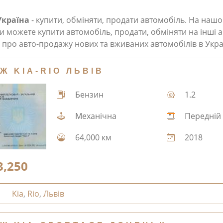
Україна
- купити, обміняти, продати автомобіль. На наш
и можете купити автомобіль, продати, обміняти на інші а
про авто-продажу нових та вживаних автомобілів в Укра
Ж KIA-RIO ЛЬВІВ
Бензин
1.2
Механічна
Передній
64,000 км
2018
3,250
Kia
,
Rio
,
Львів