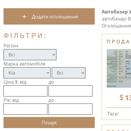
Автобазар 
Додати оголошення
автобазарі В
Оголошення 
ФІЛЬТРИ:
ПРОДА
Регіон
Марка автомобіля
Ціна,$: від
до
1
Рік: від
до
Теги: