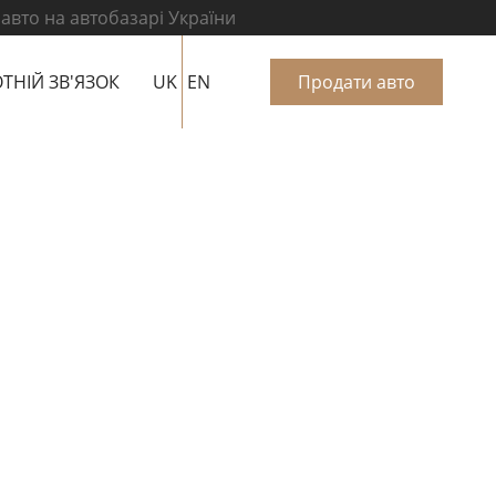
 авто на автобазарі України
ТНІЙ ЗВ'ЯЗОК
UK
EN
Продати авто