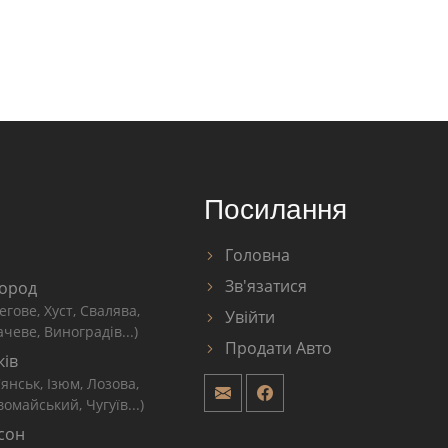
Посилання
Головна
Зв'язатися
ород
егове, Хуст, Свалява,
Увійти
чеве, Виноградів...)
Продати Авто
ків
'янськ, Ізюм, Лозова,
омайський, Чугуїв...)
сон