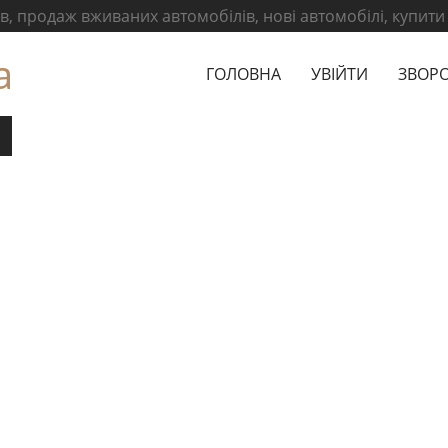
, продаж вживаних автомобілів, нові автомобілі, купити
а
ГОЛОВНА
УВІЙТИ
ЗВОРО