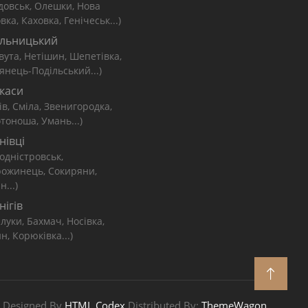
довськ, Олешки, Нова
вка, Каховка, Генічеськ...)
льницький
вута, Нетішин, Шепетівка,
янець-Подільський...)
каси
ів, Сміла, Звенигородка,
тоноша, Умань...)
нівці
одністровськ,
рожинець, Сокиряни,
н...)
нігів
луки, Бахмач, Носівка,
н, Корюківка...)
Designed By
HTML Codex
Distributed By:
ThemeWagon