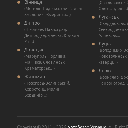
Вінниця
(Світловодськ,
(Могилів-Подільський, Гайсин,
Олександрія...)
Хмельник, Жмеринка...)
Луганськ
Дніпро
(Свердловськ,
(Нікополь, Павлоград,
Сєвєродонецьк
Дніпродзержинськ, Кривий
Алчевськ...)
Ріг...)
Луцьк
Донецьк
(Володимир-Во
(Маріуполь, Горлівка,
Нововолинськ,
Макіївка, Слов'янськ,
Ківерці...)
Краматорськ...)
Львів
Житомир
(Борислав, Дро
(Новоград-Волинський,
Червоноград, С
Коростень, Малин,
Бердичів...)
Copyright © 2011 – 2026
Автобазар Україна
, All Right