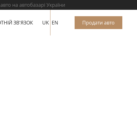
 авто на автобазарі України
ТНІЙ ЗВ'ЯЗОК
UK
EN
Продати авто