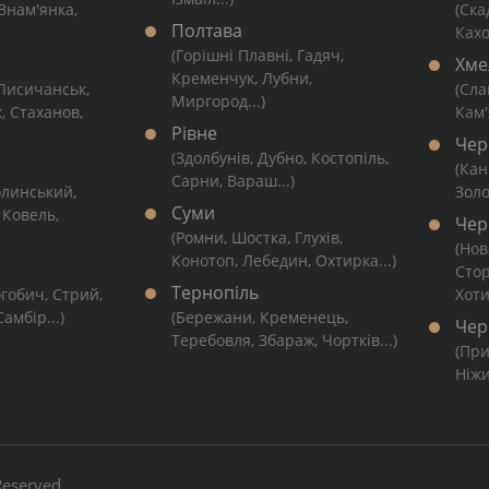
 Знам'янка,
(Ска
Полтава
Кахо
(Горішні Плавні, Гадяч,
Хме
Кременчук, Лубни,
 Лисичанськ,
(Сла
Миргород...)
, Стаханов,
Кам'
Рівне
Чер
(Здолбунів, Дубно, Костопіль,
(Кан
Сарни, Вараш...)
линський,
Золо
Суми
 Ковель,
Чер
(Ромни, Шостка, Глухів,
(Нов
Конотоп, Лебедин, Охтирка...)
Сто
Тернопіль
гобич, Стрий,
Хоти
амбір...)
(Бережани, Кременець,
Чер
Теребовля, Збараж, Чортків...)
(При
Ніжи
 Reserved.