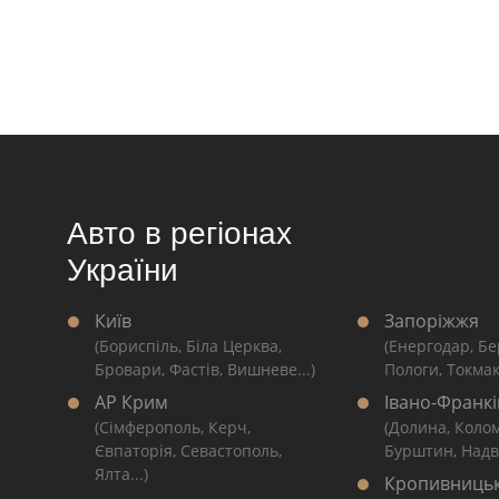
Авто в регіонах
України
Київ
Запоріжжя
(Бориспіль, Біла Церква,
(Енергодар, Бе
Бровари, Фастів, Вишневе...)
Пологи, Токмак
АР Крим
Івано-Франкі
(Сімферополь, Керч,
(Долина, Коло
Євпаторія, Севастополь,
Бурштин, Надві
Ялта...)
Кропивниць