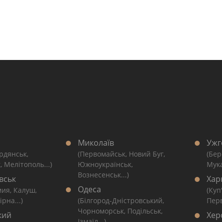
Миколаїв
Ужг
рдянськ,
(Первомайськ, Новий Буг,
(Бер
, Мелітополь...)
Южноукраїнськ,
Мука
Вознесенськ...)
вськ
Хар
Одеса
мия, Калуш,
(Куп
рна...)
(Білгород-Дністровський,
Перв
Чорноморськ, Подільськ,
кий
Хер
Ізмаїл...)