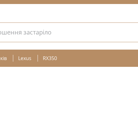
ошення застаріло
ків
Lexus
RX350