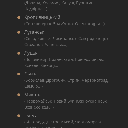
(Долина, Коломия, Калуш, Бурштин,
Надвірна...)
Кропивницький
(Світловодськ, Знам'янка, Олександрія...)
Луганськ
(Свердловськ, Лисичанськ, Сєвєродонецьк,
Стаханов, Алчевськ...)
Луцьк
(Володимир-Волинський, Нововолинськ,
Ковель, Ківерці...)
Львів
(Борислав, Дрогобич, Стрий, Червоноград,
Самбір...)
Миколаїв
(Первомайськ, Новий Буг, Южноукраїнськ,
Вознесенськ...)
Одеса
(Білгород-Дністровський, Чорноморськ,
Подільськ, Ізмаїл...)