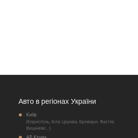
Авто в регіонах України
Київ
(Бориспіль, Біла Церква, Бровари, Фастів,
Вишневе...)
АР Крим