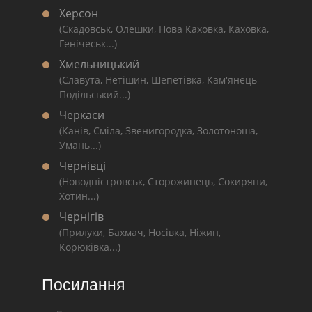
Херсон
(Скадовськ, Олешки, Нова Каховка, Каховка,
Генічеськ...)
Хмельницький
(Славута, Нетішин, Шепетівка, Кам'янець-
Подільський...)
Черкаси
(Канів, Сміла, Звенигородка, Золотоноша,
Умань...)
Чернівці
(Новодністровськ, Сторожинець, Сокиряни,
Хотин...)
Чернігів
(Прилуки, Бахмач, Носівка, Ніжин,
Корюківка...)
Посилання