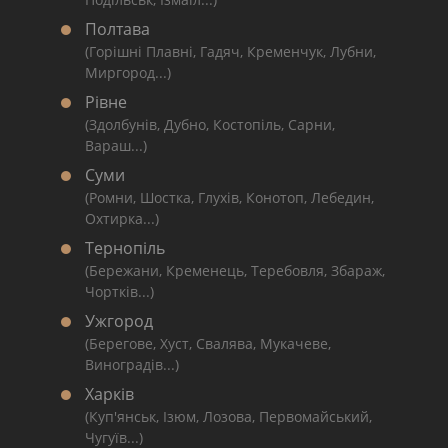
Полтава
(Горішні Плавні, Гадяч, Кременчук, Лубни,
Миргород...)
Рівне
(Здолбунів, Дубно, Костопіль, Сарни,
Вараш...)
Суми
(Ромни, Шостка, Глухів, Конотоп, Лебедин,
Охтирка...)
Тернопіль
(Бережани, Кременець, Теребовля, Збараж,
Чортків...)
Ужгород
(Берегове, Хуст, Свалява, Мукачеве,
Виноградів...)
Харків
(Куп'янськ, Ізюм, Лозова, Первомайський,
Чугуїв...)