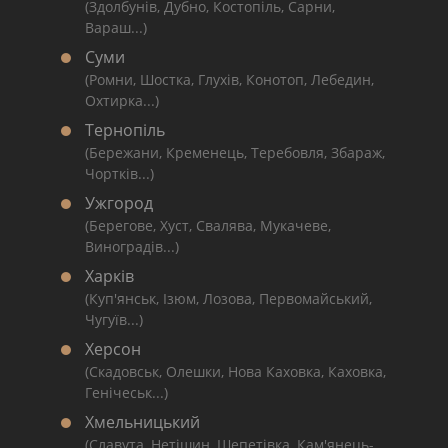
(Здолбунів, Дубно, Костопіль, Сарни,
Вараш...)
Суми
(Ромни, Шостка, Глухів, Конотоп, Лебедин,
Охтирка...)
Тернопіль
(Бережани, Кременець, Теребовля, Збараж,
Чортків...)
Ужгород
(Берегове, Хуст, Свалява, Мукачеве,
Виноградів...)
Харків
(Куп'янськ, Ізюм, Лозова, Первомайський,
Чугуїв...)
Херсон
(Скадовськ, Олешки, Нова Каховка, Каховка,
Генічеськ...)
Хмельницький
(Славута, Нетішин, Шепетівка, Кам'янець-