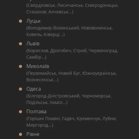
(Свердловськ, Лисичанськ, Сєвєродонецьк,
Стаханов, Алчевськ...)
Луцьк
(Володимир-Волинський, Нововолинськ,
Ковель, Ківерці...)
Львів
(Борислав, Дрогобич, Стрий, Червоноград,
Самбір...)
Миколаїв
(Первомайськ, Новий Буг, Южноукраїнськ,
Вознесенськ...)
Одеса
(Білгород-Дністровський, Чорноморськ,
Подільськ, Ізмаїл...)
Полтава
(Горішні Плавні, Гадяч, Кременчук, Лубни,
Миргород...)
Рівне