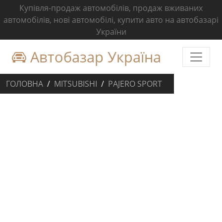
Купівля-продаж автомобілів, продаж вживаних
автомобілів, нові автомобілі, купити авто на автобазарі
України
Автобазар Україна
ГОЛОВНА
MITSUBISHI
PAJERO SPORT