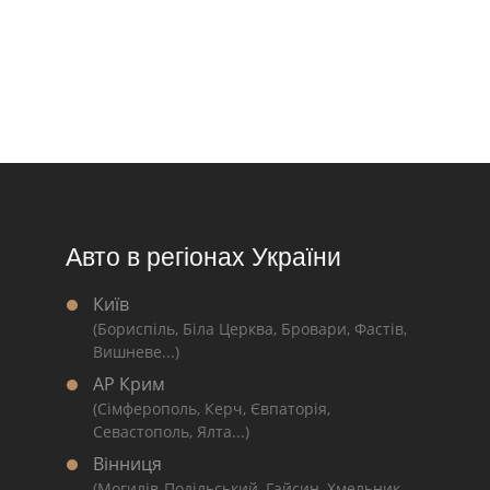
Авто в регіонах України
Київ
(Бориспіль, Біла Церква, Бровари, Фастів,
Вишневе...)
АР Крим
(Сімферополь, Керч, Євпаторія,
Севастополь, Ялта...)
Вінниця
(Могилів-Подільський, Гайсин, Хмельник,