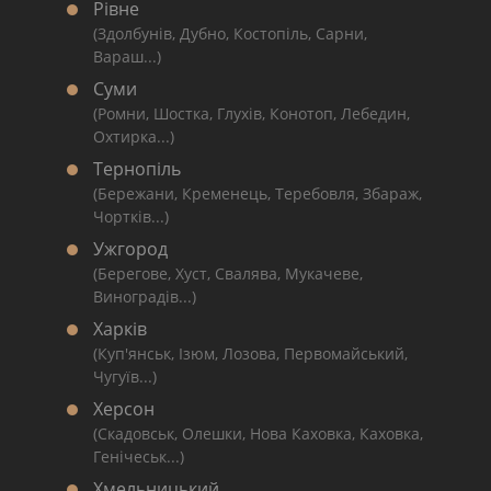
Рівне
(Здолбунів, Дубно, Костопіль, Сарни,
Вараш...)
Суми
(Ромни, Шостка, Глухів, Конотоп, Лебедин,
Охтирка...)
Тернопіль
(Бережани, Кременець, Теребовля, Збараж,
Чортків...)
Ужгород
(Берегове, Хуст, Свалява, Мукачеве,
Виноградів...)
Харків
(Куп'янськ, Ізюм, Лозова, Первомайський,
Чугуїв...)
Херсон
(Скадовськ, Олешки, Нова Каховка, Каховка,
Генічеськ...)
Хмельницький