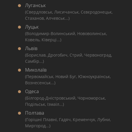
Луганськ
(Свердловськ, Лисичанськ, Сєвєродонецьк,
Стаханов, Алчевськ...)
Луцьк
(Володимир-Волинський, Нововолинськ,
Ковель, Ківерці...)
Львів
(Борислав, Дрогобич, Стрий, Червоноград,
Самбір...)
Миколаїв
(Первомайськ, Новий Буг, Южноукраїнськ,
Вознесенськ...)
Одеса
(Білгород-Дністровський, Чорноморськ,
Подільськ, Ізмаїл...)
Полтава
(Горішні Плавні, Гадяч, Кременчук, Лубни,
Миргород...)