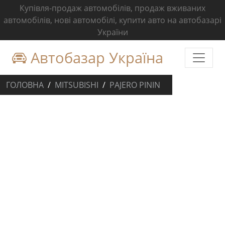
Купівля-продаж автомобілів, продаж вживаних
автомобілів, нові автомобілі, купити авто на автобазарі
України
Автобазар Україна
ГОЛОВНА
MITSUBISHI
PAJERO PININ