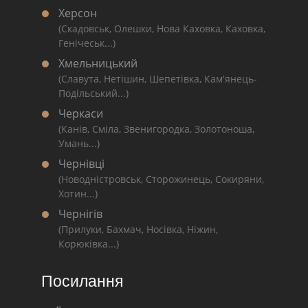
Херсон
(Скадовськ, Олешки, Нова Каховка, Каховка,
Генічеськ...)
Хмельницький
(Славута, Нетішин, Шепетівка, Кам'янець-
Подільський...)
Черкаси
(Канів, Сміла, Звенигородка, Золотоноша,
Умань...)
Чернівці
(Новодністровськ, Сторожинець, Сокиряни,
Хотин...)
Чернігів
(Прилуки, Бахмач, Носівка, Ніжин,
Корюківка...)
Посилання