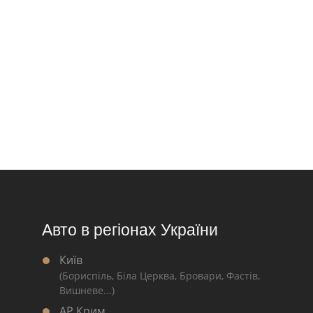
Авто в регіонах України
Київ
(Бориспіль, Біла Церква, Бровари, Фастів,
Вишневе...)
АР Крим