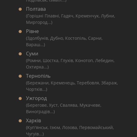
Полтава
(Горішні Плавні, Гадяч, Кременчук, Лубни,
Миргород...)
Рівне
(Здолбунів, Дубно, Костопіль, Сарни,
Вараш...)
Суми
(Ромни, Шостка, Глухів, Конотоп, Лебедин,
Охтирка...)
Тернопіль
(Бережани, Кременець, Теребовля, Збараж,
Чортків...)
Ужгород
(Берегове, Хуст, Свалява, Мукачеве,
Виноградів...)
Харків
(Куп'янськ, Ізюм, Лозова, Первомайський,
Чугуїв...)