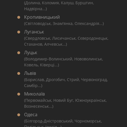
(Долина, Коломия, Калуш, Бурштин,
Надвірна...)
Кропивницький
(Світловодськ, Знам'янка, Олександрія...)
Луганськ
(Свердловськ, Лисичанськ, Сєвєродонецьк,
Стаханов, Алчевськ...)
Луцьк
(Володимир-Волинський, Нововолинськ,
Ковель, Ківерці...)
Львів
(Борислав, Дрогобич, Стрий, Червоноград,
Самбір...)
Миколаїв
(Первомайськ, Новий Буг, Южноукраїнськ,
Вознесенськ...)
Одеса
(Білгород-Дністровський, Чорноморськ,
Подільськ, Ізмаїл...)