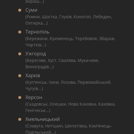
Вараш...)
Суми
(Ромни, Шостка, Глухів, Конотоп, Лебедин,
Охтирка...)
Тернопіль
(Бережани, Кременець, Теребовля, Збараж,
Чортків...)
Ужгород
(Берегове, Хуст, Свалява, Мукачеве,
Виноградів...)
Харків
(Куп'янськ, Ізюм, Лозова, Первомайський,
Чугуїв...)
Херсон
(Скадовськ, Олешки, Нова Каховка, Каховка,
Генічеськ...)
Хмельницький
(Славута, Нетішин, Шепетівка, Кам'янець-
Подільський...)