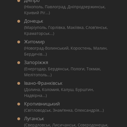
Дніпро
(Нікополь, Павлоград, Дніпродзержинськ,
Кривий Ріг...)
Донецьк
(Маріуполь, Горлівка, Макіївка, Слов'янськ,
Краматорськ...)
Житомир
(Новоград-Волинський, Коростень, Малин,
Бердичів...)
Запоріжжя
(Енергодар, Бердянськ, Пологи, Токмак,
Мелітополь...)
Івано-Франківськ
(Долина, Коломия, Калуш, Бурштин,
Надвірна...)
Кропивницький
(Світловодськ, Знам'янка, Олександрія...)
Луганськ
(Свердловськ, Лисичанськ, Сєвєродонецьк,