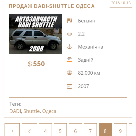
2016-10-13
ПРОДАЖ DADI-SHUTTLE ОДЕСА
Бензин
2.2
Механічна
Задній
550
82,000 км
2007
Теги:
DADI
,
Shuttle
,
Одеса
4
5
6
7
8
9