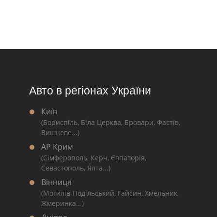
Авто в регіонах України
Київ
(Бориспіль, Біла Церква, Бровари, Фастів,
Вишневе...)
АР Крим
(Сімферополь, Керч, Євпаторія,
Севастополь, Ялта...)
Вінниця
(Могилів-Подільський, Гайсин, Хмельник,
Жмеринка...)