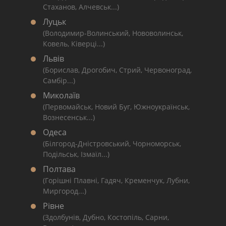
Стаханов, Алчевськ...)
Луцьк
(Володимир-Волинський, Нововолинськ,
Ковель, Ківерці...)
Львів
(Борислав, Дрогобич, Стрий, Червоноград,
Самбір...)
Миколаїв
(Первомайськ, Новий Буг, Южноукраїнськ,
Вознесенськ...)
Одеса
(Білгород-Дністровський, Чорноморськ,
Подільськ, Ізмаїл...)
Полтава
(Горішні Плавні, Гадяч, Кременчук, Лубни,
Миргород...)
Рівне
(Здолбунів, Дубно, Костопіль, Сарни,