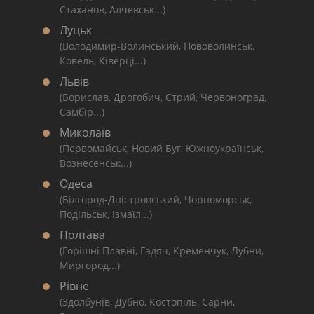
Стаханов, Алчевськ...)
Луцьк
(Володимир-Волинський, Нововолинськ,
Ковель, Ківерці...)
Львів
(Борислав, Дрогобич, Стрий, Червоноград,
Самбір...)
Миколаїв
(Первомайськ, Новий Буг, Южноукраїнськ,
Вознесенськ...)
Одеса
(Білгород-Дністровський, Чорноморськ,
Подільськ, Ізмаїл...)
Полтава
(Горішні Плавні, Гадяч, Кременчук, Лубни,
Миргород...)
Рівне
(Здолбунів, Дубно, Костопіль, Сарни,