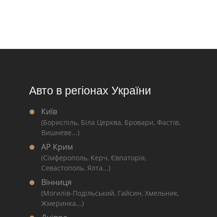
Авто в регіонах України
Київ
(Бориспіль, Біла Церква, Бровари, Фастів,
Вишневе...)
АР Крим
(Сімферополь, Керч, Євпаторія,
Севастополь, Ялта...)
Вінниця
(Могилів-Подільський, Гайсин, Хмельник,
Жмеринка...)