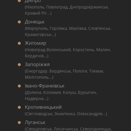
Дніпро
(Нікополь, Павлоград, Дніпродзержинськ,
Кривий Ріг...)
Донецьк
(Маріуполь, Горлівка, Макіївка, Слов'янськ,
Краматорськ...)
Житомир
(Новоград-Волинський, Коростень, Малин,
Бердичів...)
Запоріжжя
(Енергодар, Бердянськ, Пологи, Токмак,
Мелітополь...)
Івано-Франківськ
(Долина, Коломия, Калуш, Бурштин,
Надвірна...)
Кропивницький
(Світловодськ, Знам'янка, Олександрія...)
Луганськ
(Свердловськ, Лисичанськ, Сєвєродонецьк,