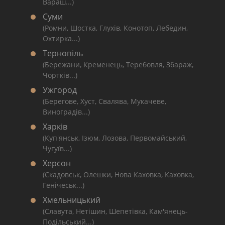
Вараш...)
Суми
(Ромни, Шостка, Глухів, Конотоп, Лебедин,
Охтирка...)
Тернопіль
(Бережани, Кременець, Теребовля, Збараж,
Чортків...)
Ужгород
(Берегове, Хуст, Свалява, Мукачеве,
Виноградів...)
Харків
(Куп'янськ, Ізюм, Лозова, Первомайський,
Чугуїв...)
Херсон
(Скадовськ, Олешки, Нова Каховка, Каховка,
Генічеськ...)
Хмельницький
(Славута, Нетішин, Шепетівка, Кам'янець-
Подільський...)