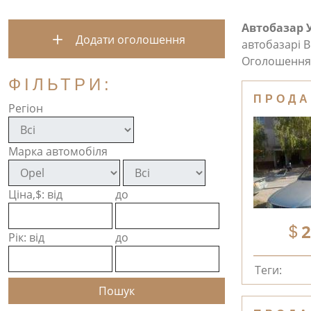
Автобазар 
Додати оголошення
автобазарі В
Оголошення 
ФІЛЬТРИ:
ПРОДА
Регіон
Марка автомобіля
Ціна,$: від
до
2
Рік: від
до
Теги: