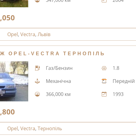
,050
Opel
,
Vectra
,
Львів
Ж OPEL-VECTRA ТЕРНОПІЛЬ
Газ/Бензин
1.8
Механічна
Передній
366,000 км
1993
,800
Opel
,
Vectra
,
Тернопіль