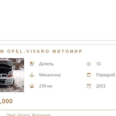
Ж OPEL-VIVARO ЖИТОМИР
Дизель
10
Механічна
Передній
239 км
2003
,000
Opel
,
Vivaro
,
Житомир