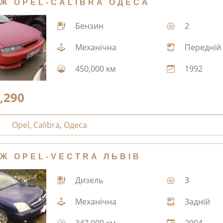
Ж OPEL-CALIBRA ОДЕСА
Бензин
2
Механічна
Передній
450,000 км
1992
,290
Opel
,
Calibra
,
Одеса
Ж OPEL-VECTRA ЛЬВІВ
Дизель
3
Механічна
Задній
347,000 км
2004