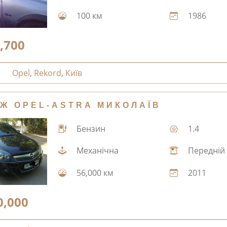
100 км
1986
,700
Opel
,
Rekord
,
Київ
Ж OPEL-ASTRA МИКОЛАЇВ
Бензин
1.4
Механічна
Передній
56,000 км
2011
0,000