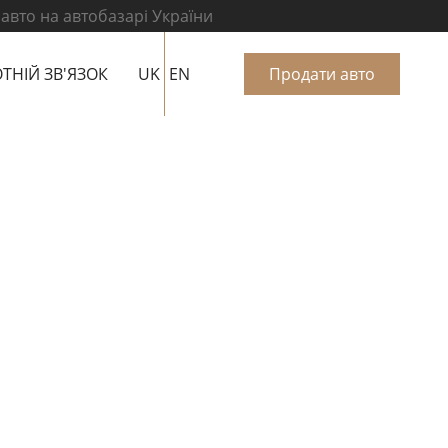
 авто на автобазарі України
ТНІЙ ЗВ'ЯЗОК
UK
EN
Продати авто