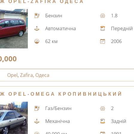
Ж OPEL-ZAFIRA ОДЕСА
Бензин
1.8
Автоматична
Передній
62 км
2006
0,000
Opel
,
Zafira
,
Одеса
Ж OPEL-OMEGA КРОПИВНИЦЬКИЙ
Газ/Бензин
2
Механічна
Задній
40,000 км
1991