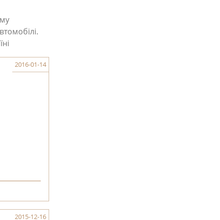
ому
втомобілі.
їні
2016-01-14
2015-12-16