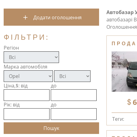
Автобазар 
Додати оголошення
автобазарі В
Оголошення 
ФІЛЬТРИ:
ПРОДА
Регіон
Марка автомобіля
Ціна,$: від
до
6
Рік: від
до
Теги: