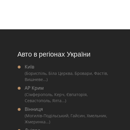
Авто в регіонах України
Київ
(Бориспіль, Біла Церква, Бровари, Фастів,
Вишневе...)
АР Крим
(Сімферополь, Керч, Євпаторія,
Севастополь, Ялта...)
Вінниця
(Могилів-Подільський, Гайсин, Хмельник,
Жмеринка...)