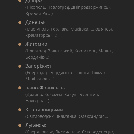
Дніпро
(Нікополь, Павлоград, Дніпродзержинськ,
Кривий Ріг...)
Донецьк
(Маріуполь, Горлівка, Макіївка, Слов'янськ,
Краматорськ...)
Житомир
(Новоград-Волинський, Коростень, Малин,
Бердичів...)
Запоріжжя
(Енергодар, Бердянськ, Пологи, Токмак,
Мелітополь...)
Івано-Франківськ
(Долина, Коломия, Калуш, Бурштин,
Надвірна...)
Кропивницький
(Світловодськ, Знам'янка, Олександрія...)
Луганськ
(Свердловськ, Лисичанськ, Сєвєродонецьк,