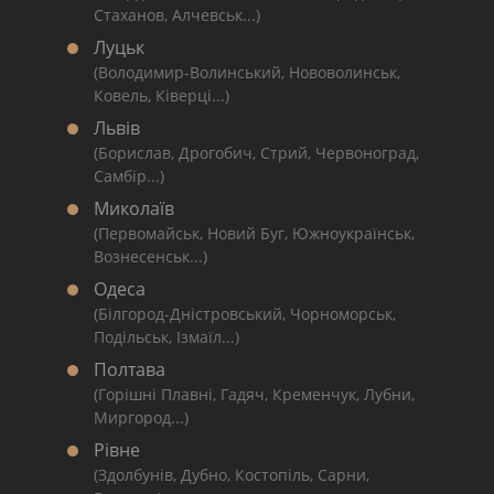
Стаханов, Алчевськ...)
Луцьк
(Володимир-Волинський, Нововолинськ,
Ковель, Ківерці...)
Львів
(Борислав, Дрогобич, Стрий, Червоноград,
Самбір...)
Миколаїв
(Первомайськ, Новий Буг, Южноукраїнськ,
Вознесенськ...)
Одеса
(Білгород-Дністровський, Чорноморськ,
Подільськ, Ізмаїл...)
Полтава
(Горішні Плавні, Гадяч, Кременчук, Лубни,
Миргород...)
Рівне
(Здолбунів, Дубно, Костопіль, Сарни,