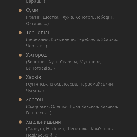
Вараш...)
Суми
(Ромни, Шостка, Глухів, Конотоп, Лебедин,
Охтирка...)
Тернопіль
(Бережани, Кременець, Теребовля, Збараж,
Чортків...)
Ужгород
(Берегове, Хуст, Свалява, Мукачеве,
Виноградів...)
Харків
(Куп'янськ, Ізюм, Лозова, Первомайський,
Чугуїв...)
Херсон
(Скадовськ, Олешки, Нова Каховка, Каховка,
Генічеськ...)
Хмельницький
(Славута, Нетішин, Шепетівка, Кам'янець-
Подільський...)