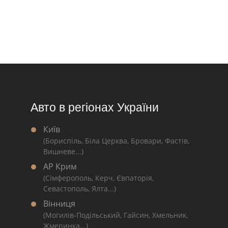
Авто в регіонах України
Київ
(Бориспіль, Біла Церква, Бровари, Фастів,
Вишневе...)
АР Крим
(Сімферополь, Керч, Євпаторія,
Севастополь, Ялта...)
Вінниця
(Могилів-Подільський, Гайсин, Хмельник,
Жмеринка...)