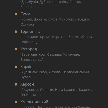
(Здолбунів, Дубно, Костопіль, Сарни,
Вараш...)
Суми
(Ромни, Шостка, Глухів, Конотоп, Лебедин,
Охтирка...)
Тернопіль
(Бережани, Кременець, Теребовля, Збараж,
Чортків...)
Ужгород
(Берегове, Хуст, Свалява, Мукачеве,
Виноградів...)
Харків
(Куп'янськ, Ізюм, Лозова, Первомайський,
Чугуїв...)
Херсон
(Скадовськ, Олешки, Нова Каховка, Каховка,
Генічеськ...)
Хмельницький
(Славута, Нетішин, Шепетівка, Кам'янець-