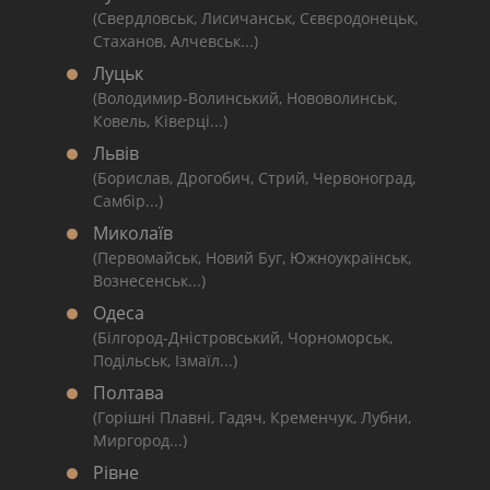
(Свердловськ, Лисичанськ, Сєвєродонецьк,
Стаханов, Алчевськ...)
Луцьк
(Володимир-Волинський, Нововолинськ,
Ковель, Ківерці...)
Львів
(Борислав, Дрогобич, Стрий, Червоноград,
Самбір...)
Миколаїв
(Первомайськ, Новий Буг, Южноукраїнськ,
Вознесенськ...)
Одеса
(Білгород-Дністровський, Чорноморськ,
Подільськ, Ізмаїл...)
Полтава
(Горішні Плавні, Гадяч, Кременчук, Лубни,
Миргород...)
Рівне