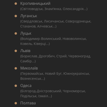
Кропивницький
(Світловодськ, Знам'янка, Олександрія...)
Луганськ
(Свердловськ, Лисичанськ, Сєвєродонецьк,
Стаханов, Алчевськ...)
Луцьк
(Володимир-Волинський, Нововолинськ,
Ковель, Ківерці...)
Львів
(Борислав, Дрогобич, Стрий, Червоноград,
Самбір...)
Миколаїв
(Первомайськ, Новий Буг, Южноукраїнськ,
Вознесенськ...)
Одеса
(Білгород-Дністровський, Чорноморськ,
Подільськ, Ізмаїл...)
Полтава