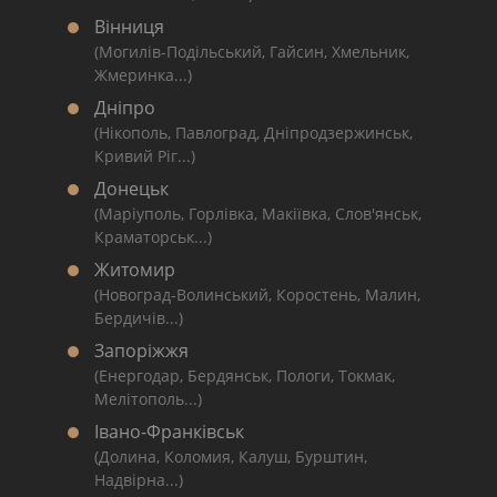
Вінниця
(Могилів-Подільський, Гайсин, Хмельник,
Жмеринка...)
Дніпро
(Нікополь, Павлоград, Дніпродзержинськ,
Кривий Ріг...)
Донецьк
(Маріуполь, Горлівка, Макіївка, Слов'янськ,
Краматорськ...)
Житомир
(Новоград-Волинський, Коростень, Малин,
Бердичів...)
Запоріжжя
(Енергодар, Бердянськ, Пологи, Токмак,
Мелітополь...)
Івано-Франківськ
(Долина, Коломия, Калуш, Бурштин,
Надвірна...)