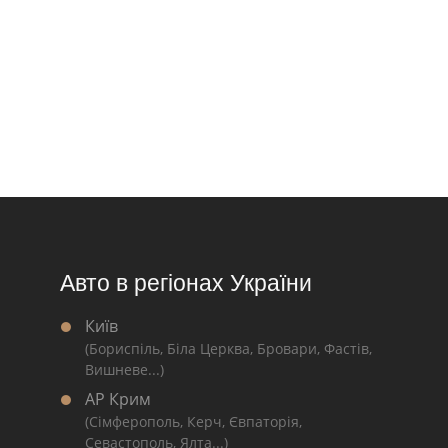
Авто в регіонах України
Київ
(Бориспіль, Біла Церква, Бровари, Фастів,
Вишневе...)
АР Крим
(Сімферополь, Керч, Євпаторія,
Севастополь, Ялта...)