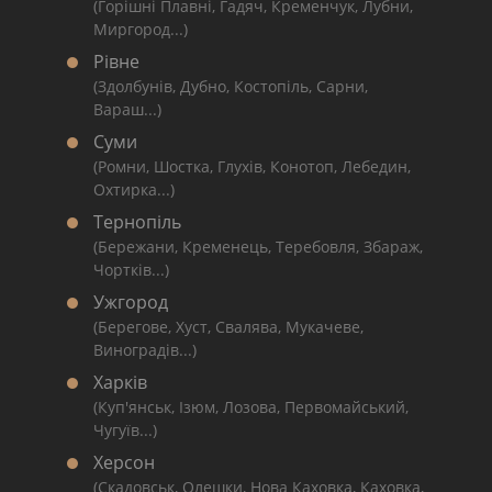
(Горішні Плавні, Гадяч, Кременчук, Лубни,
Миргород...)
Рівне
(Здолбунів, Дубно, Костопіль, Сарни,
Вараш...)
Суми
(Ромни, Шостка, Глухів, Конотоп, Лебедин,
Охтирка...)
Тернопіль
(Бережани, Кременець, Теребовля, Збараж,
Чортків...)
Ужгород
(Берегове, Хуст, Свалява, Мукачеве,
Виноградів...)
Харків
(Куп'янськ, Ізюм, Лозова, Первомайський,
Чугуїв...)
Херсон
(Скадовськ, Олешки, Нова Каховка, Каховка,