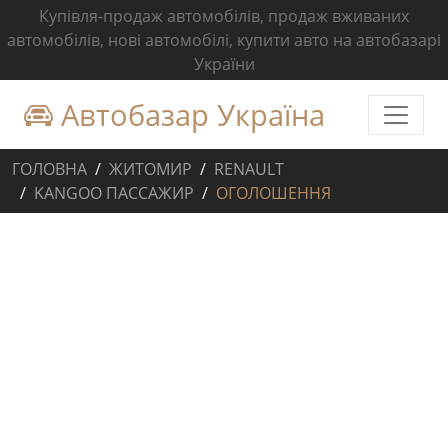
Купівля-продаж автомобілів, продаж вживаних
автомобілів, нові автомобілі, купити авто на автобазарі
України
Автобазар Україна
ГОЛОВНА
ЖИТОМИР
RENAULT
KANGOO ПАССАЖИР
ОГОЛОШЕННЯ