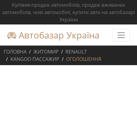
Купівля-продаж автомобілів, продаж вживаних
автомобілів, нові автомобілі, купити авто на автобазарі
України
Автобазар Україна
ГОЛОВНА
ЖИТОМИР
RENAULT
KANGOO ПАССАЖИР
ОГОЛОШЕННЯ