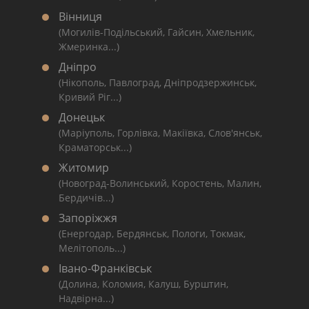
Вінниця
(Могилів-Подільський, Гайсин, Хмельник,
Жмеринка...)
Дніпро
(Нікополь, Павлоград, Дніпродзержинськ,
Кривий Ріг...)
Донецьк
(Маріуполь, Горлівка, Макіївка, Слов'янськ,
Краматорськ...)
Житомир
(Новоград-Волинський, Коростень, Малин,
Бердичів...)
Запоріжжя
(Енергодар, Бердянськ, Пологи, Токмак,
Мелітополь...)
Івано-Франківськ
(Долина, Коломия, Калуш, Бурштин,
Надвірна...)