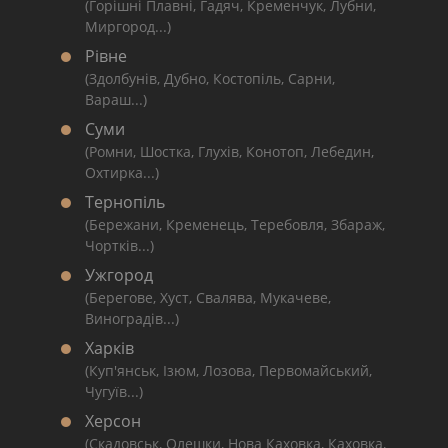
(Горішні Плавні, Гадяч, Кременчук, Лубни,
Миргород...)
Рівне
(Здолбунів, Дубно, Костопіль, Сарни,
Вараш...)
Суми
(Ромни, Шостка, Глухів, Конотоп, Лебедин,
Охтирка...)
Тернопіль
(Бережани, Кременець, Теребовля, Збараж,
Чортків...)
Ужгород
(Берегове, Хуст, Свалява, Мукачеве,
Виноградів...)
Харків
(Куп'янськ, Ізюм, Лозова, Первомайський,
Чугуїв...)
Херсон
(Скадовськ, Олешки, Нова Каховка, Каховка,