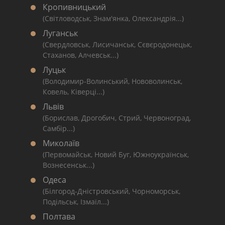
Кропивницький
(Світловодськ, Знам'янка, Олександрія...)
Луганськ
(Свердловськ, Лисичанськ, Сєвєродонецьк,
Стаханов, Алчевськ...)
Луцьк
(Володимир-Волинський, Нововолинськ,
Ковель, Ківерці...)
Львів
(Борислав, Дрогобич, Стрий, Червоноград,
Самбір...)
Миколаїв
(Первомайськ, Новий Буг, Южноукраїнськ,
Вознесенськ...)
Одеса
(Білгород-Дністровський, Чорноморськ,
Подільськ, Ізмаїл...)
Полтава