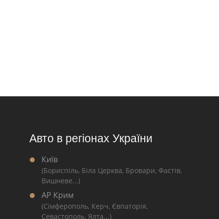
Авто в регіонах України
Київ
(Бориспіль, Біла Церква, Бровари, Фастів,
Вишневе...)
АР Крим
(Сімферополь, Керч, Євпаторія,
Севастополь, Ялта...)