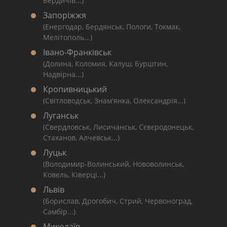
Бердичів...)
Запоріжжя
(Енергодар, Бердянськ, Пологи, Токмак,
Мелітополь...)
Івано-Франківськ
(Долина, Коломия, Калуш, Бурштин,
Надвірна...)
Кропивницький
(Світловодськ, Знам'янка, Олександрія...)
Луганськ
(Свердловськ, Лисичанськ, Сєвєродонецьк,
Стаханов, Алчевськ...)
Луцьк
(Володимир-Волинський, Нововолинськ,
Ковель, Ківерці...)
Львів
(Борислав, Дрогобич, Стрий, Червоноград,
Самбір...)
Миколаїв