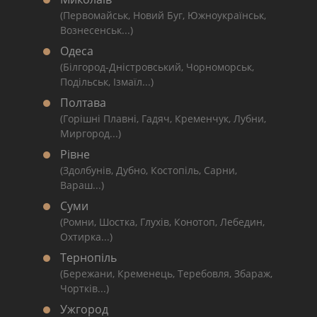
(Первомайськ, Новий Буг, Южноукраїнськ,
Вознесенськ...)
Одеса
(Білгород-Дністровський, Чорноморськ,
Подільськ, Ізмаїл...)
Полтава
(Горішні Плавні, Гадяч, Кременчук, Лубни,
Миргород...)
Рівне
(Здолбунів, Дубно, Костопіль, Сарни,
Вараш...)
Суми
(Ромни, Шостка, Глухів, Конотоп, Лебедин,
Охтирка...)
Тернопіль
(Бережани, Кременець, Теребовля, Збараж,
Чортків...)
Ужгород