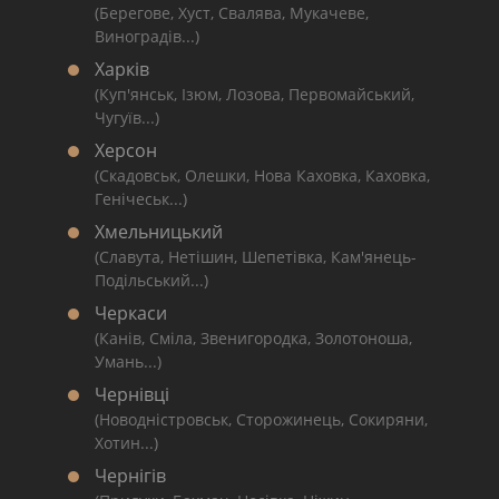
(Берегове, Хуст, Свалява, Мукачеве,
Виноградів...)
Харків
(Куп'янськ, Ізюм, Лозова, Первомайський,
Чугуїв...)
Херсон
(Скадовськ, Олешки, Нова Каховка, Каховка,
Генічеськ...)
Хмельницький
(Славута, Нетішин, Шепетівка, Кам'янець-
Подільський...)
Черкаси
(Канів, Сміла, Звенигородка, Золотоноша,
Умань...)
Чернівці
(Новодністровськ, Сторожинець, Сокиряни,
Хотин...)
Чернігів