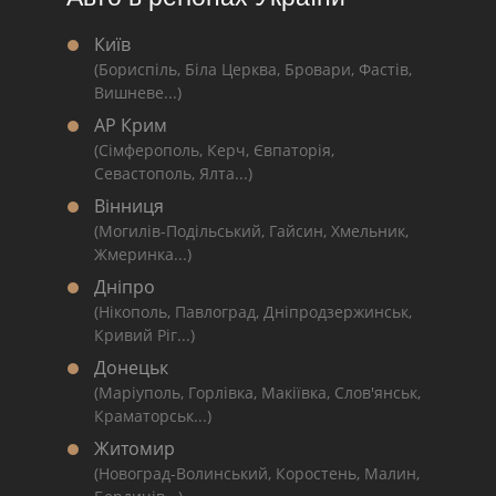
Київ
(Бориспіль, Біла Церква, Бровари, Фастів,
Вишневе...)
АР Крим
(Сімферополь, Керч, Євпаторія,
Севастополь, Ялта...)
Вінниця
(Могилів-Подільський, Гайсин, Хмельник,
Жмеринка...)
Дніпро
(Нікополь, Павлоград, Дніпродзержинськ,
Кривий Ріг...)
Донецьк
(Маріуполь, Горлівка, Макіївка, Слов'янськ,
Краматорськ...)
Житомир
(Новоград-Волинський, Коростень, Малин,