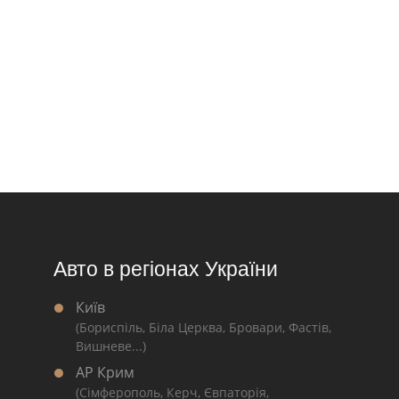
Авто в регіонах України
Київ
(Бориспіль, Біла Церква, Бровари, Фастів,
Вишневе...)
АР Крим
(Сімферополь, Керч, Євпаторія,