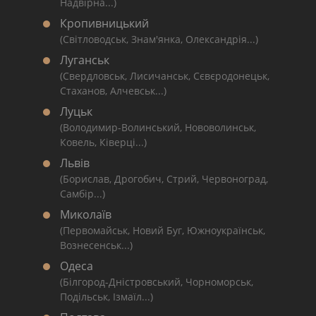
Надвірна...)
Кропивницький
(Світловодськ, Знам'янка, Олександрія...)
Луганськ
(Свердловськ, Лисичанськ, Сєвєродонецьк,
Стаханов, Алчевськ...)
Луцьк
(Володимир-Волинський, Нововолинськ,
Ковель, Ківерці...)
Львів
(Борислав, Дрогобич, Стрий, Червоноград,
Самбір...)
Миколаїв
(Первомайськ, Новий Буг, Южноукраїнськ,
Вознесенськ...)
Одеса
(Білгород-Дністровський, Чорноморськ,
Подільськ, Ізмаїл...)