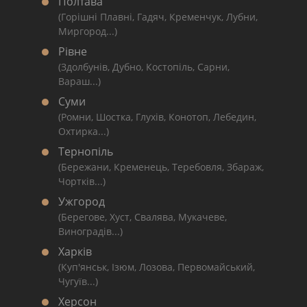
Полтава
(Горішні Плавні, Гадяч, Кременчук, Лубни,
Миргород...)
Рівне
(Здолбунів, Дубно, Костопіль, Сарни,
Вараш...)
Суми
(Ромни, Шостка, Глухів, Конотоп, Лебедин,
Охтирка...)
Тернопіль
(Бережани, Кременець, Теребовля, Збараж,
Чортків...)
Ужгород
(Берегове, Хуст, Свалява, Мукачеве,
Виноградів...)
Харків
(Куп'янськ, Ізюм, Лозова, Первомайський,
Чугуїв...)
Херсон