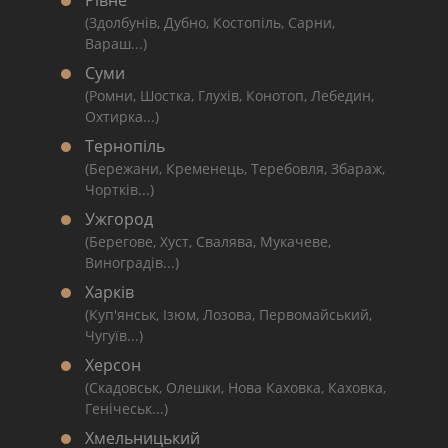
Рівне
(Здолбунів, Дубно, Костопіль, Сарни,
Вараш...)
Суми
(Ромни, Шостка, Глухів, Конотоп, Лебедин,
Охтирка...)
Тернопіль
(Бережани, Кременець, Теребовля, Збараж,
Чортків...)
Ужгород
(Берегове, Хуст, Свалява, Мукачеве,
Виноградів...)
Харків
(Куп'янськ, Ізюм, Лозова, Первомайський,
Чугуїв...)
Херсон
(Скадовськ, Олешки, Нова Каховка, Каховка,
Генічеськ...)
Хмельницький