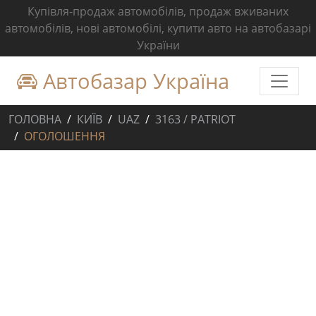
Купівля-продаж автомобілів, продаж вживаних
автомобілів, нові автомобілі, купити авто на автобазарі
України
Автобазар Україна
ГОЛОВНА
КИЇВ
UAZ
3163 / PATRIOT
ОГОЛОШЕННЯ