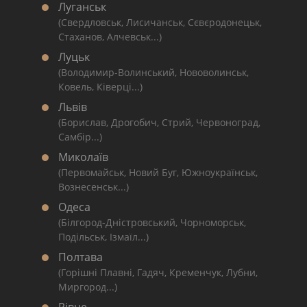
Луганськ
(Свердловськ, Лисичанськ, Сєвєродонецьк,
Стаханов, Алчевськ...)
Луцьк
(Володимир-Волинський, Нововолинськ,
Ковель, Ківерці...)
Львів
(Борислав, Дрогобич, Стрий, Червоноград,
Самбір...)
Миколаїв
(Первомайськ, Новий Буг, Южноукраїнськ,
Вознесенськ...)
Одеса
(Білгород-Дністровський, Чорноморськ,
Подільськ, Ізмаїл...)
Полтава
(Горішні Плавні, Гадяч, Кременчук, Лубни,
Миргород...)