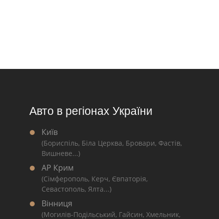
Авто в регіонах України
Київ
(Бориспіль, Біла Церква, Бровари, Фастів,
Вишневе...)
АР Крим
(Сімферополь, Керч, Євпаторія,
Севастополь, Ялта...)
Вінниця
(Могилів-Подільський, Гайсин, Хмельник,