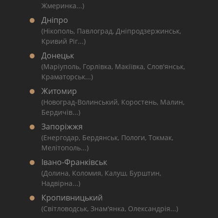
Жмеринка...)
Дніпро
(Нікополь, Павлоград, Дніпродзержинськ,
Кривий Ріг...)
Донецьк
(Маріуполь, Горлівка, Макіївка, Слов'янськ,
Краматорськ...)
Житомир
(Новоград-Волинський, Коростень, Малин,
Бердичів...)
Запоріжжя
(Енергодар, Бердянськ, Пологи, Токмак,
Мелітополь...)
Івано-Франківськ
(Долина, Коломия, Калуш, Бурштин,
Надвірна...)
Кропивницький
(Світловодськ, Знам'янка, Олександрія...)