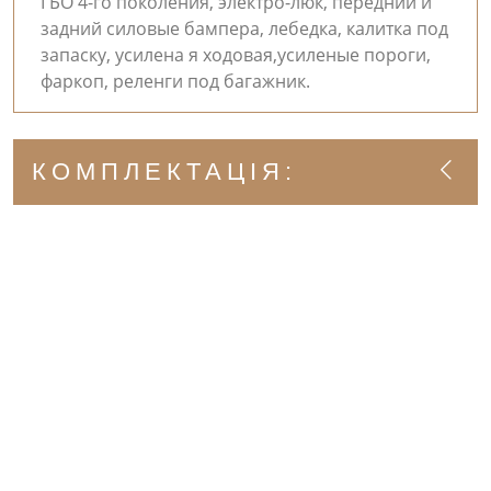
ГБО 4-го поколения, электро-люк, передний и
задний силовые бампера, лебедка, калитка под
запаску, усилена я ходовая,усиленые пороги,
фаркоп, реленги под багажник.
КОМПЛЕКТАЦІЯ: