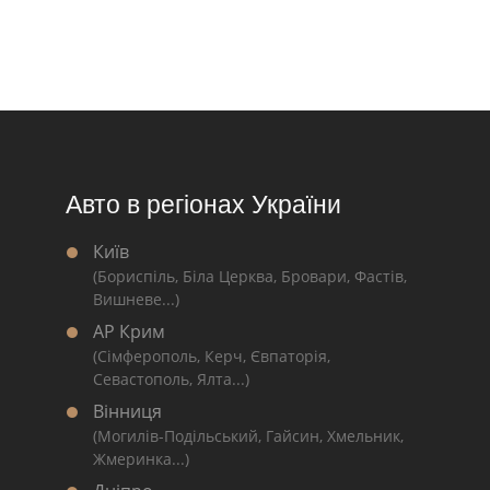
Авто в регіонах України
Київ
(Бориспіль, Біла Церква, Бровари, Фастів,
Вишневе...)
АР Крим
(Сімферополь, Керч, Євпаторія,
Севастополь, Ялта...)
Вінниця
(Могилів-Подільський, Гайсин, Хмельник,
Жмеринка...)