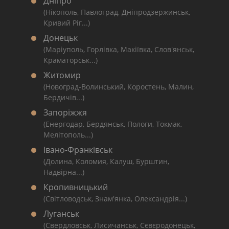
Дніпро
(Нікополь, Павлоград, Дніпродзержинськ,
Кривий Ріг...)
Донецьк
(Маріуполь, Горлівка, Макіївка, Слов'янськ,
Краматорськ...)
Житомир
(Новоград-Волинський, Коростень, Малин,
Бердичів...)
Запоріжжя
(Енергодар, Бердянськ, Пологи, Токмак,
Мелітополь...)
Івано-Франківськ
(Долина, Коломия, Калуш, Бурштин,
Надвірна...)
Кропивницький
(Світловодськ, Знам'янка, Олександрія...)
Луганськ
(Свердловськ, Лисичанськ, Сєвєродонецьк,