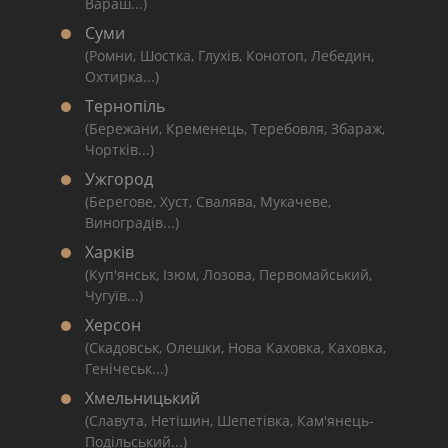
Вараш...)
Суми
(Ромни, Шостка, Глухів, Конотоп, Лебедин,
Охтирка...)
Тернопіль
(Бережани, Кременець, Теребовля, Збараж,
Чортків...)
Ужгород
(Берегове, Хуст, Свалява, Мукачеве,
Виноградів...)
Харків
(Куп'янськ, Ізюм, Лозова, Первомайський,
Чугуїв...)
Херсон
(Скадовськ, Олешки, Нова Каховка, Каховка,
Генічеськ...)
Хмельницький
(Славута, Нетішин, Шепетівка, Кам'янець-
Подільський...)