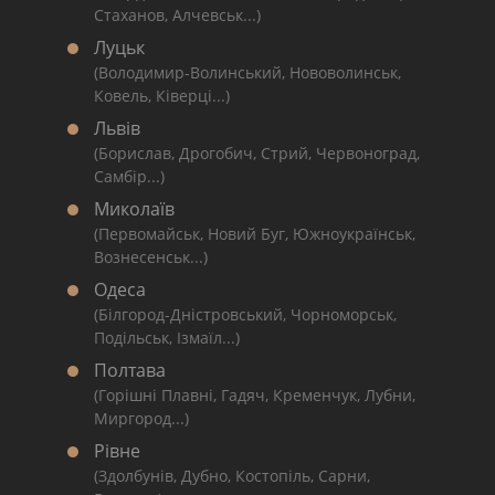
Стаханов, Алчевськ...)
Луцьк
(Володимир-Волинський, Нововолинськ,
Ковель, Ківерці...)
Львів
(Борислав, Дрогобич, Стрий, Червоноград,
Самбір...)
Миколаїв
(Первомайськ, Новий Буг, Южноукраїнськ,
Вознесенськ...)
Одеса
(Білгород-Дністровський, Чорноморськ,
Подільськ, Ізмаїл...)
Полтава
(Горішні Плавні, Гадяч, Кременчук, Лубни,
Миргород...)
Рівне
(Здолбунів, Дубно, Костопіль, Сарни,