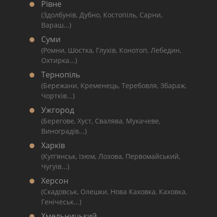
Рівне
(Здолбунів, Дубно, Костопіль, Сарни,
Вараш...)
Суми
(Ромни, Шостка, Глухів, Конотоп, Лебедин,
Охтирка...)
Тернопіль
(Бережани, Кременець, Теребовля, Збараж,
Чортків...)
Ужгород
(Берегове, Хуст, Свалява, Мукачеве,
Виноградів...)
Харків
(Куп'янськ, Ізюм, Лозова, Первомайський,
Чугуїв...)
Херсон
(Скадовськ, Олешки, Нова Каховка, Каховка,
Генічеськ...)
Хмельницький