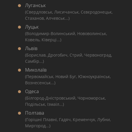
Луганськ
(Свердловськ, Лисичанськ, Сєвєродонецьк,
Стаханов, Алчевськ...)
Луцьк
(Володимир-Волинський, Нововолинськ,
Ковель, Ківерці...)
Львів
(Борислав, Дрогобич, Стрий, Червоноград,
Самбір...)
Миколаїв
(Первомайськ, Новий Буг, Южноукраїнськ,
Вознесенськ...)
Одеса
(Білгород-Дністровський, Чорноморськ,
Подільськ, Ізмаїл...)
Полтава
(Горішні Плавні, Гадяч, Кременчук, Лубни,
Миргород...)