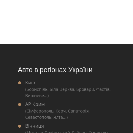
Авто в регіонах України
Київ
(Бориспіль, Біла Церква, Бровари, Фастів,
Вишневе...)
АР Крим
(Сімферополь, Керч, Євпаторія,
Севастополь, Ялта...)
Вінниця
(Могилів-Подільський, Гайсин, Хмельник,