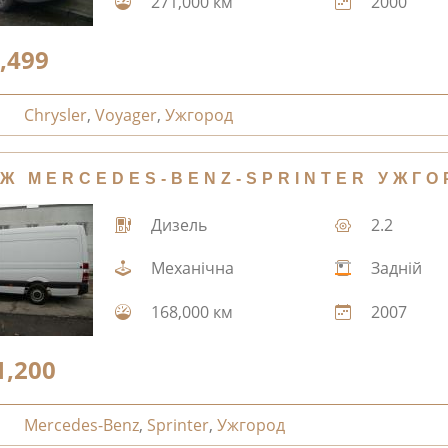
271,000 км
2000
,499
Chrysler
,
Voyager
,
Ужгород
Ж MERCEDES-BENZ-SPRINTER УЖГО
Дизель
2.2
Механічна
Задній
168,000 км
2007
1,200
Mercedes-Benz
,
Sprinter
,
Ужгород