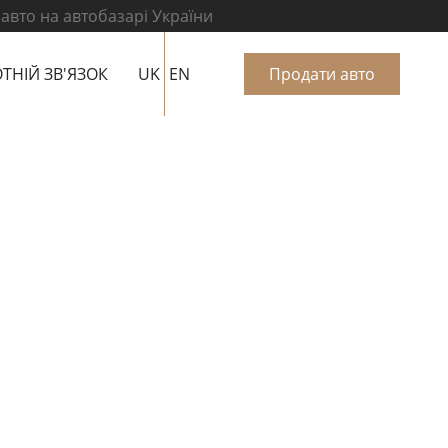
 авто на автобазарі України
ТНІЙ ЗВ'ЯЗОК
UK
EN
Продати авто