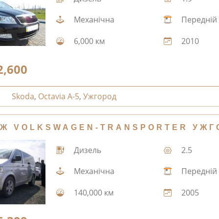
Механічна
Передній
6,000 км
2010
2,600
Skoda
,
Octavia A-5
,
Ужгород
Ж VOLKSWAGEN-TRANSPORTER УЖГ
Дизель
2.5
Механічна
Передній
140,000 км
2005