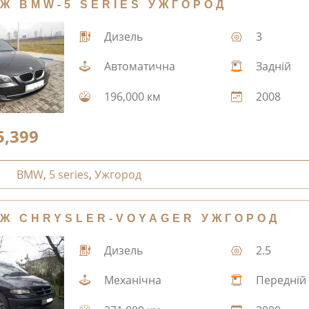
Ж BMW-5 SERIES УЖГОРОД
Дизель
3
Автоматична
Задній
196,000 км
2008
5,399
BMW
,
5 series
,
Ужгород
Ж CHRYSLER-VOYAGER УЖГОРОД
Дизель
2.5
Механічна
Передній