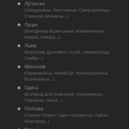
Луганськ
(Свердловськ, Лисичанськ, Сєвєродонецьк,
Стаханов, Алчевськ...)
Луцьк
(Володимир-Волинський, Нововолинськ,
Ковель, Ківерці...)
Львів
(Борислав, Дрогобич, Стрий, Червоноград,
Самбір...)
Миколаїв
(Первомайськ, Новий Буг, Южноукраїнськ,
Вознесенськ...)
Одеса
(Білгород-Дністровський, Чорноморськ,
Подільськ, Ізмаїл...)
Полтава
(Горішні Плавні, Гадяч, Кременчук, Лубни,
Миргород...)