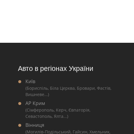
Авто в регіонах України
Київ
(Бориспіль, Біла Церква, Бровари, Фастів,
Вишневе...)
АР Крим
(Сімферополь, Керч, Євпаторія,
Севастополь, Ялта...)
Вінниця
(Могилів-Подільський, Гайсин, Хмельник,