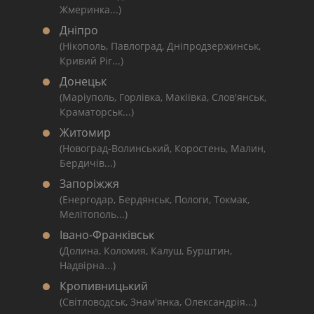
Жмеринка...)
Дніпро
(Нікополь, Павлоград, Дніпродзержинськ,
Кривий Ріг...)
Донецьк
(Маріуполь, Горлівка, Макіївка, Слов'янськ,
Краматорськ...)
Житомир
(Новоград-Волинський, Коростень, Малин,
Бердичів...)
Запоріжжя
(Енергодар, Бердянськ, Пологи, Токмак,
Мелітополь...)
Івано-Франківськ
(Долина, Коломия, Калуш, Бурштин,
Надвірна...)
Кропивницький
(Світловодськ, Знам'янка, Олександрія...)