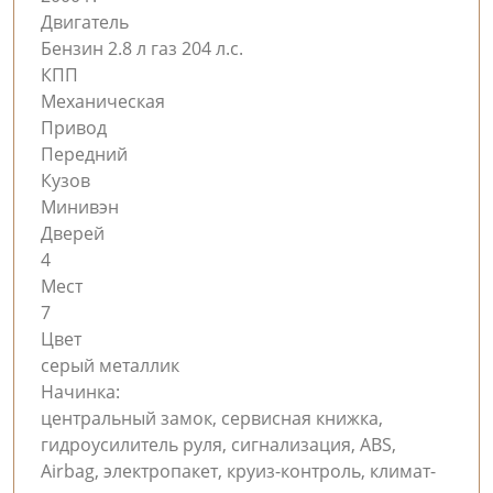
Двигатель
Бензин 2.8 л газ 204 л.с.
КПП
Механическая
Привод
Передний
Кузов
Минивэн
Дверей
4
Мест
7
Цвет
серый металлик
Начинка:
центральный замок, сервисная книжка,
гидроусилитель руля, сигнализация, ABS,
Airbag, электропакет, круиз-контроль, климат-