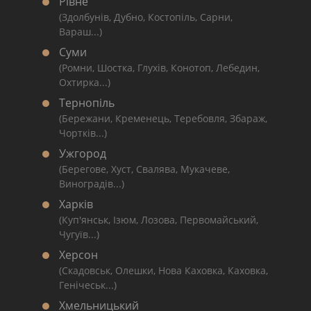
Рівне
(Здолбунів, Дубно, Костопіль, Сарни,
Вараш...)
Суми
(Ромни, Шостка, Глухів, Конотоп, Лебедин,
Охтирка...)
Тернопіль
(Бережани, Кременець, Теребовля, Збараж,
Чортків...)
Ужгород
(Берегове, Хуст, Свалява, Мукачеве,
Виноградів...)
Харків
(Куп'янськ, Ізюм, Лозова, Первомайський,
Чугуїв...)
Херсон
(Скадовськ, Олешки, Нова Каховка, Каховка,
Генічеськ...)
Хмельницький