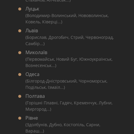
Луцьк
(Володимир-Волинський, Нововолинськ,
Ковель, Ківерці...)
Львів
(Борислав, Дрогобич, Стрий, Червоноград,
Самбір...)
Миколаїв
(Первомайськ, Новий Буг, Южноукраїнськ,
Вознесенськ...)
Одеса
(Білгород-Дністровський, Чорноморськ,
Подільськ, Ізмаїл...)
Полтава
(Горішні Плавні, Гадяч, Кременчук, Лубни,
Миргород...)
Рівне
(Здолбунів, Дубно, Костопіль, Сарни,
Вараш...)