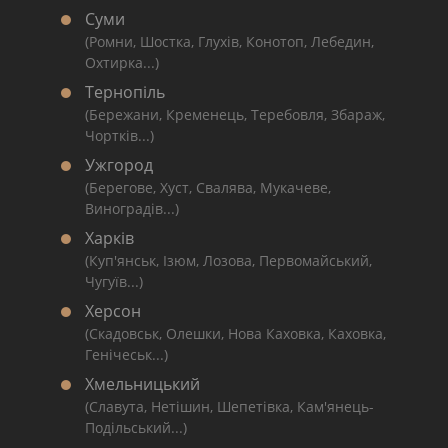
Суми
(Ромни, Шостка, Глухів, Конотоп, Лебедин,
Охтирка...)
Тернопіль
(Бережани, Кременець, Теребовля, Збараж,
Чортків...)
Ужгород
(Берегове, Хуст, Свалява, Мукачеве,
Виноградів...)
Харків
(Куп'янськ, Ізюм, Лозова, Первомайський,
Чугуїв...)
Херсон
(Скадовськ, Олешки, Нова Каховка, Каховка,
Генічеськ...)
Хмельницький
(Славута, Нетішин, Шепетівка, Кам'янець-
Подільський...)