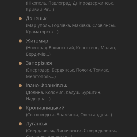
(Нікополь, Павлоград, Дніпродзержинськ,
Кривий Ріг...)
Донецьк
(Маріуполь, Горлівка, Макіївка, Слов'янськ,
Краматорськ...)
Житомир
(Новоград-Волинський, Коростень, Малин,
Бердичів...)
Запоріжжя
(Енергодар, Бердянськ, Пологи, Токмак,
Мелітополь...)
Івано-Франківськ
(Долина, Коломия, Калуш, Бурштин,
Надвірна...)
Кропивницький
(Світловодськ, Знам'янка, Олександрія...)
Луганськ
(Свердловськ, Лисичанськ, Сєвєродонецьк,
Стаханов, Алчевськ...)