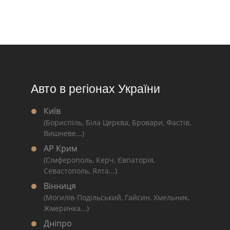
Авто в регіонах України
Київ
(Бориспіль, Біла Церква, Бровари, Фастів,
Вишневе...)
АР Крим
(Сімферополь, Керч, Євпаторія,
Севастополь, Ялта...)
Вінниця
(Могилів-Подільський, Гайсин, Хмельник,
Жмеринка...)
Дніпро