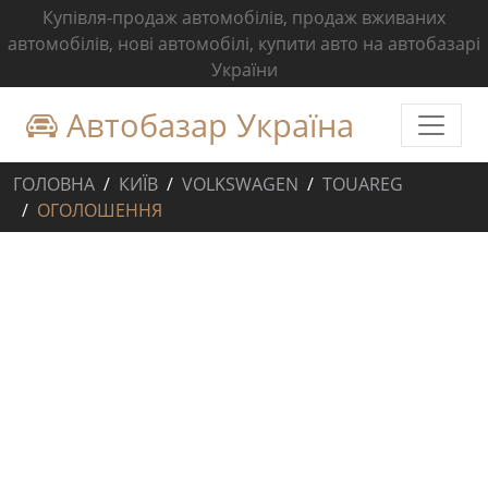
Купівля-продаж автомобілів, продаж вживаних
автомобілів, нові автомобілі, купити авто на автобазарі
України
Автобазар Україна
ГОЛОВНА
КИЇВ
VOLKSWAGEN
TOUAREG
ОГОЛОШЕННЯ