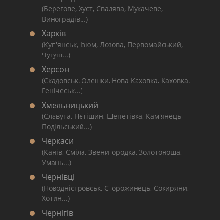
(Берегове, Хуст, Свалява, Мукачеве,
Виноградів...)
Харків
(Куп'янськ, Ізюм, Лозова, Первомайський,
Чугуїв...)
Херсон
(Скадовськ, Олешки, Нова Каховка, Каховка,
Генічеськ...)
Хмельницький
(Славута, Нетішин, Шепетівка, Кам'янець-
Подільський...)
Черкаси
(Канів, Сміла, Звенигородка, Золотоноша,
Умань...)
Чернівці
(Новодністровськ, Сторожинець, Сокиряни,
Хотин...)
Чернігів