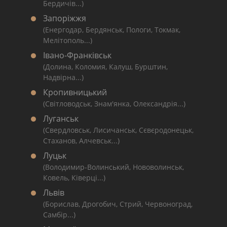
Бердичів...)
Запоріжжя
(Енергодар, Бердянськ, Пологи, Токмак,
Мелітополь...)
Івано-Франківськ
(Долина, Коломия, Калуш, Бурштин,
Надвірна...)
Кропивницький
(Світловодськ, Знам'янка, Олександрія...)
Луганськ
(Свердловськ, Лисичанськ, Сєвєродонецьк,
Стаханов, Алчевськ...)
Луцьк
(Володимир-Волинський, Нововолинськ,
Ковель, Ківерці...)
Львів
(Борислав, Дрогобич, Стрий, Червоноград,
Самбір...)