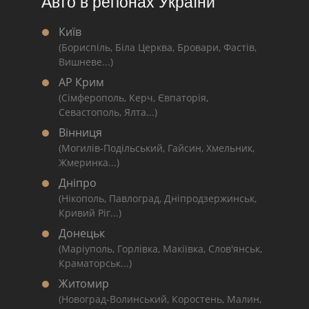
Авто в регіонах України
Київ
(Бориспіль, Біла Церква, Бровари, Фастів,
Вишневе...)
АР Крим
(Сімферополь, Керч, Євпаторія,
Севастополь, Ялта...)
Вінниця
(Могилів-Подільський, Гайсин, Хмельник,
Жмеринка...)
Дніпро
(Нікополь, Павлоград, Дніпродзержинськ,
Кривий Ріг...)
Донецьк
(Маріуполь, Горлівка, Макіївка, Слов'янськ,
Краматорськ...)
Житомир
(Новоград-Волинський, Коростень, Малин,