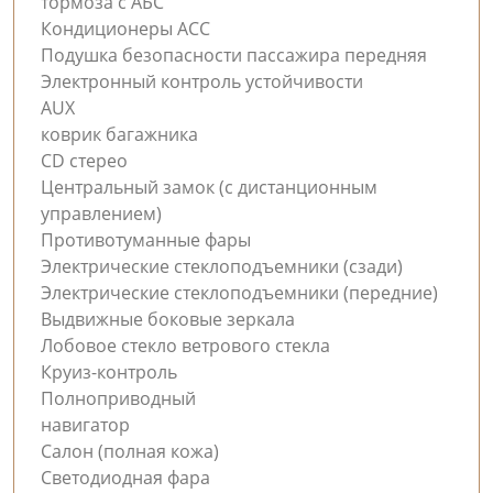
тормоза с АБС
Кондиционеры ACC
Подушка безопасности пассажира передняя
Электронный контроль устойчивости
AUX
коврик багажника
CD стерео
Центральный замок (с дистанционным
управлением)
Противотуманные фары
Электрические стеклоподъемники (сзади)
Электрические стеклоподъемники (передние)
Выдвижные боковые зеркала
Лобовое стекло ветрового стекла
Круиз-контроль
Полноприводный
навигатор
Салон (полная кожа)
Светодиодная фара