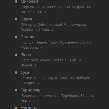
Миколаїв
(Первомайськ, Новий Буг, Южноукраїнськ,
Вознесенськ...)
Одеса
(Білгород-Дністровський, Чорноморськ,
Подільськ, Ізмаїл...)
Полтава
(Горішні Плавні, Гадяч, Кременчук, Лубни,
Миргород...)
Рівне
(Здолбунів, Дубно, Костопіль, Сарни,
Вараш...)
Суми
(Ромни, Шостка, Глухів, Конотоп, Лебедин,
Охтирка...)
Тернопіль
(Бережани, Кременець, Теребовля, Збараж,
Чортків...)
Ужгород