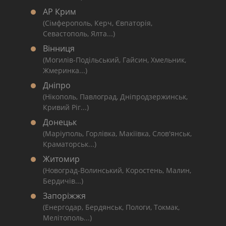
АР Крим
(Сімферополь, Керч, Євпаторія,
Севастополь, Ялта...)
Вінниця
(Могилів-Подільський, Гайсин, Хмельник,
Жмеринка...)
Дніпро
(Нікополь, Павлоград, Дніпродзержинськ,
Кривий Ріг...)
Донецьк
(Маріуполь, Горлівка, Макіївка, Слов'янськ,
Краматорськ...)
Житомир
(Новоград-Волинський, Коростень, Малин,
Бердичів...)
Запоріжжя
(Енергодар, Бердянськ, Пологи, Токмак,
Мелітополь...)