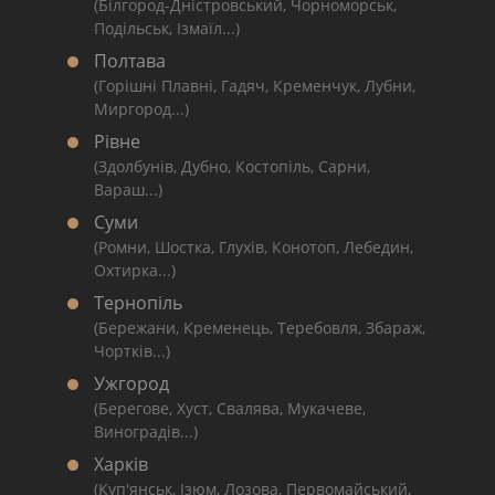
(Білгород-Дністровський, Чорноморськ,
Подільськ, Ізмаїл...)
Полтава
(Горішні Плавні, Гадяч, Кременчук, Лубни,
Миргород...)
Рівне
(Здолбунів, Дубно, Костопіль, Сарни,
Вараш...)
Суми
(Ромни, Шостка, Глухів, Конотоп, Лебедин,
Охтирка...)
Тернопіль
(Бережани, Кременець, Теребовля, Збараж,
Чортків...)
Ужгород
(Берегове, Хуст, Свалява, Мукачеве,
Виноградів...)
Харків
(Куп'янськ, Ізюм, Лозова, Первомайський,