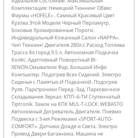
Идеальное Состояние. Максимальная
Комплектация: Немецкий Тюннинг Обвес
Фирмы «HOFELE» . Саммый Красивый Цвет
Кузова Этой Модели Черный Перламутр.
Боковые Хромированные Пороги.
Индивидуальный Кожанный Салон «NAPPA».
Чип Тюннинг Двигателя 280л.с.Расход Топлива
Трасса 8л.город 9.5 л. Автономная Подкачка
Колёс. Адаптивный Поворотный BI-
XENON.Омыватели Фар. Большой Инфо
Компьютер. Подогрев Всех Сидений. Электро
Сиденья с Памятью И Подкачкой. Подогрев
Руля. Парктроники Перед -Зад. Парковочное
Складывание Зеркал. КПП–6-ТИ Ступенчатый
Tiptronik. Замок на КПК МUL-T-LOCK. WEBASTO
Автономный Догреватель Двигателя. Пневмо
Подвеска с 3-мя Режимами «SPORT-AUTO-
COMFORT». Датчики Дождя и Света. Электро
Привод Двери Багажника. Машина не