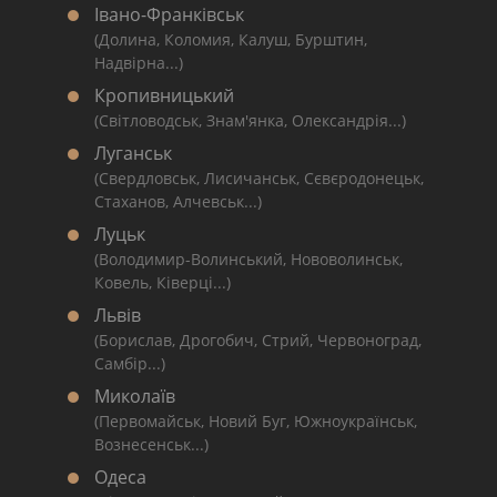
Івано-Франківськ
(Долина, Коломия, Калуш, Бурштин,
Надвірна...)
Кропивницький
(Світловодськ, Знам'янка, Олександрія...)
Луганськ
(Свердловськ, Лисичанськ, Сєвєродонецьк,
Стаханов, Алчевськ...)
Луцьк
(Володимир-Волинський, Нововолинськ,
Ковель, Ківерці...)
Львів
(Борислав, Дрогобич, Стрий, Червоноград,
Самбір...)
Миколаїв
(Первомайськ, Новий Буг, Южноукраїнськ,
Вознесенськ...)
Одеса