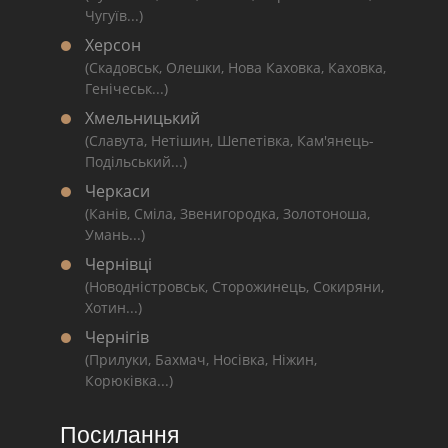
Чугуїв...)
Херсон
(Скадовськ, Олешки, Нова Каховка, Каховка,
Генічеськ...)
Хмельницький
(Славута, Нетішин, Шепетівка, Кам'янець-
Подільський...)
Черкаси
(Канів, Сміла, Звенигородка, Золотоноша,
Умань...)
Чернівці
(Новодністровськ, Сторожинець, Сокиряни,
Хотин...)
Чернігів
(Прилуки, Бахмач, Носівка, Ніжин,
Корюківка...)
Посилання