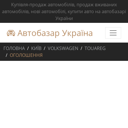
Купівля-продаж автомобілів, продаж вживаних
автомобілів, нові автомобілі, купити авто на автобазарі
України
Автобазар Україна
ГОЛОВНА
КИЇВ
VOLKSWAGEN
TOUAREG
ОГОЛОШЕННЯ