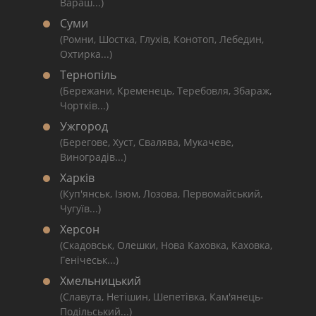
Вараш...)
Суми
(Ромни, Шостка, Глухів, Конотоп, Лебедин,
Охтирка...)
Тернопіль
(Бережани, Кременець, Теребовля, Збараж,
Чортків...)
Ужгород
(Берегове, Хуст, Свалява, Мукачеве,
Виноградів...)
Харків
(Куп'янськ, Ізюм, Лозова, Первомайський,
Чугуїв...)
Херсон
(Скадовськ, Олешки, Нова Каховка, Каховка,
Генічеськ...)
Хмельницький
(Славута, Нетішин, Шепетівка, Кам'янець-
Подільський...)