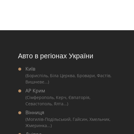
Авто в регіонах України
Київ
(Бориспіль, Біла Церква, Бровари, Фастів,
Вишневе...)
АР Крим
(Сімферополь, Керч, Євпаторія,
Севастополь, Ялта...)
Вінниця
(Могилів-Подільський, Гайсин, Хмельник,
Жмеринка...)