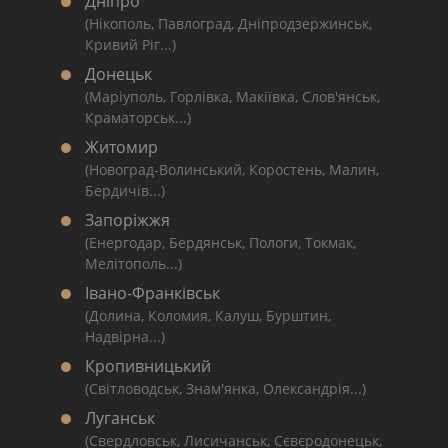
Дніпро
(Нікополь, Павлоград, Дніпродзержинськ,
Кривий Ріг...)
Донецьк
(Маріуполь, Горлівка, Макіївка, Слов'янськ,
Краматорськ...)
Житомир
(Новоград-Волинський, Коростень, Малин,
Бердичів...)
Запоріжжя
(Енергодар, Бердянськ, Пологи, Токмак,
Мелітополь...)
Івано-Франківськ
(Долина, Коломия, Калуш, Бурштин,
Надвірна...)
Кропивницький
(Світловодськ, Знам'янка, Олександрія...)
Луганськ
(Свердловськ, Лисичанськ, Сєвєродонецьк,