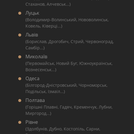
Стаханов, Алчевськ...)
Луцьк
(Володимир-Волинський, Нововолинськ,
Ковель, Ківерці...)
Львів
(Борислав, Дрогобич, Стрий, Червоноград,
Самбір...)
Миколаїв
(Первомайськ, Новий Буг, Южноукраїнськ,
Вознесенськ...)
Одеса
(Білгород-Дністровський, Чорноморськ,
Подільськ, Ізмаїл...)
Полтава
(Горішні Плавні, Гадяч, Кременчук, Лубни,
Миргород...)
Рівне
(Здолбунів, Дубно, Костопіль, Сарни,