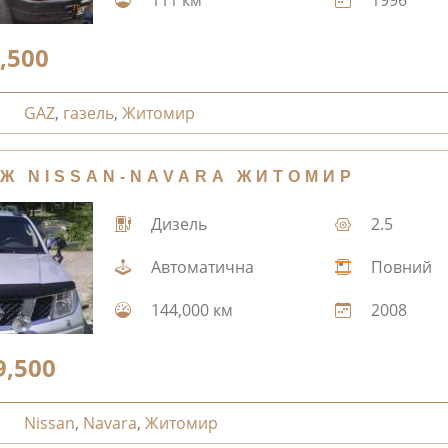
,500
GAZ
,
газель
,
Житомир
Ж NISSAN-NAVARA ЖИТОМИР
Дизель
2.5
Автоматична
Повний
144,000 км
2008
9,500
Nissan
,
Navara
,
Житомир