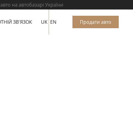
 авто на автобазарі України
ТНІЙ ЗВ'ЯЗОК
UK
EN
Продати авто