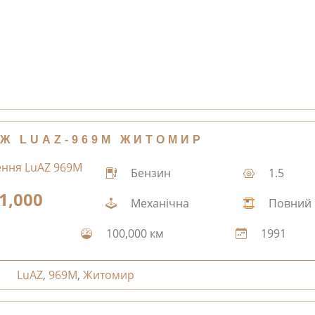
Ж LUAZ-969М ЖИТОМИР
Бензин
1.5
1,000
Механічна
Повний
100,000 км
1991
LuAZ
,
969М
,
Житомир