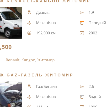
Ж RENAULT-KANGOO ЖИТОМИР
Дизель
1.9
Механічна
Передній
192,000 км
2002
,500
Renault
,
Kangoo
,
Житомир
Ж GAZ-ГАЗЕЛЬ ЖИТОМИР
Газ/Бензин
2.6
Механічна
Задній
111 км
1996